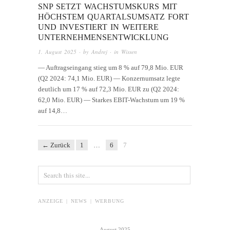
SNP SETZT WACHSTUMSKURS MIT
HÖCHSTEM QUARTALSUMSATZ FORT
UND INVESTIERT IN WEITERE
UNTERNEHMENSENTWICKLUNG
1. August 2025
· by
Andrej
· in
Wissen
— Auftragseingang stieg um 8 % auf 79,8 Mio. EUR
(Q2 2024: 74,1 Mio. EUR) — Konzernumsatz legte
deutlich um 17 % auf 72,3 Mio. EUR zu (Q2 2024:
62,0 Mio. EUR) — Starkes EBIT-Wachstum um 19 %
auf 14,8…
← Zurück
1
…
6
7
ANZEIGE | NEWS | WERBUNG
August 2025