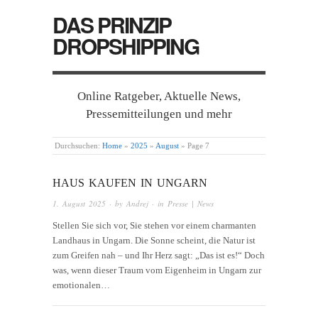
DAS PRINZIP
DROPSHIPPING
Online Ratgeber, Aktuelle News,
Pressemitteilungen und mehr
Durchsuchen:
Home
»
2025
»
August
»
Page 7
HAUS KAUFEN IN UNGARN
1. August 2025
· by
Andrej
· in
Presse | News
Stellen Sie sich vor, Sie stehen vor einem charmanten
Landhaus in Ungarn. Die Sonne scheint, die Natur ist
zum Greifen nah – und Ihr Herz sagt: „Das ist es!“ Doch
was, wenn dieser Traum vom Eigenheim in Ungarn zur
emotionalen…