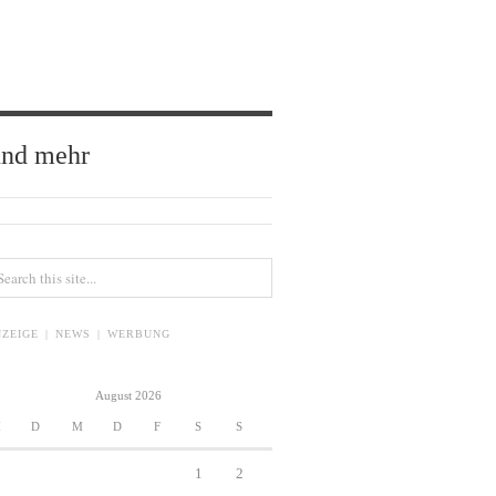
und mehr
ZEIGE | NEWS | WERBUNG
August 2026
M
D
M
D
F
S
S
1
2