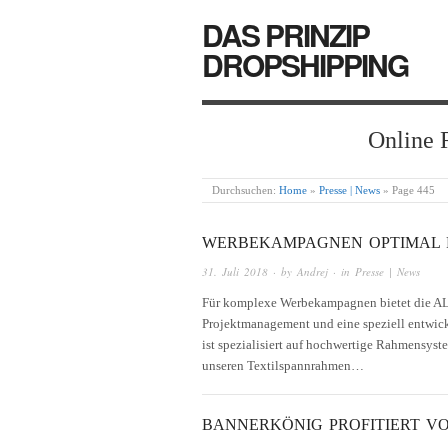
DAS PRINZIP
DROPSHIPPING
Online 
Durchsuchen:
Home
»
Presse | News
»
Page 445
WERBEKAMPAGNEN OPTIMAL 
31. Juli 2018
· by
Andrej
· in
Presse | News
Für komplexe Werbekampagnen bietet die A
Projektmanagement und eine speziell entwi
ist spezialisiert auf hochwertige Rahmensystem
unseren Textilspannrahmen…
BANNERKÖNIG PROFITIERT V