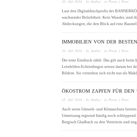
30. Juli 2018
· by
Andrej
· in
Presse | News
Laut den Digitaldruckprofis der BANNERKÖN
wachsender Beliebtheit. Kein Wunder, sind d
Abdeckungen, die den Blick auf eine Bauste
IMMOBILIEN VON DER BESTEN
30. Juli 2018
· by
Andrej
· in
Presse | News
Der erste Eindruck zählt. Das gilt auch bei
Leinfelden-Echterdingen setzen darum bei de
Bildern. Sie verstehen sich nicht nur als M
ÖKOSTROM ZAPFEN FÜR DEN
25. Juli 2018
· by
Andrej
· in
Presse | News
Auch wenn Umwelt- und Klimaschutz bereits l
Umsetzung regional häufig noch schleppend
Bergisch Gladbach zu den Vorreitern und eng