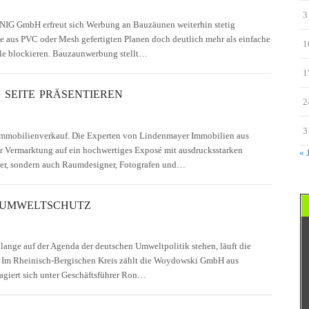
3
IG GmbH erfreut sich Werbung an Bauzäunen weiterhin stetig
ie aus PVC oder Mesh gefertigten Planen doch deutlich mehr als einfache
1
lle blockieren. Bauzaunwerbung stellt…
1
 SEITE PRÄSENTIEREN
2
3
m Immobilienverkauf. Die Experten von Lindenmayer Immobilien aus
r Vermarktung auf ein hochwertiges Exposé mit ausdrucksstarken
« 
akler, sondern auch Raumdesigner, Fotografen und…
 UMWELTSCHUTZ
ange auf der Agenda der deutschen Umweltpolitik stehen, läuft die
. Im Rheinisch-Bergischen Kreis zählt die Woydowski GmbH aus
agiert sich unter Geschäftsführer Ron…