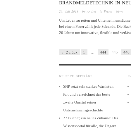
BRANDMELDETECHNIK IN NEU
23. Juli 2018
· by
Andrej
· in
Presse | News
Um Leben zu retten und Unternehmensräume z
bei einem Feuer zählt jede Sekunde. Die Bac
20 Jahren um innovative, flexible und verlä
← Zurück
1
…
444
445
446
NEUESTE BEITRÄGE
K
SNP setzt sein starkes Wachstum
fort und verzeichnet das beste
zweite Quartal seiner
Unternehmensgeschichte
27 Bücher, ein neues Zuhause: Das
Wissensportal für alle, die Ungarn