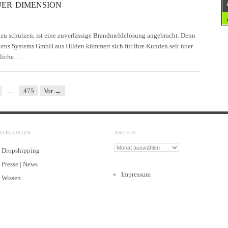
ER DIMENSION
u schützen, ist eine zuverlässige Brandmeldelösung angebracht. Denn
kens Systems GmbH aus Hilden kümmert sich für ihre Kunden seit über
ssliche…
…
475
Vor →
ATEGORIEN
ARCHIV
Archiv
Dropshipping
Presse | News
Impressum
Wissen