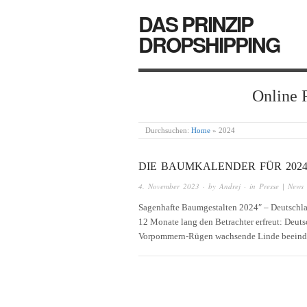
DAS PRINZIP
DROPSHIPPING
Online 
Durchsuchen:
Home
»
2024
DIE BAUMKALENDER FÜR 202
4. November 2023
· by
Andrej
· in
Presse | News
Sagenhafte Baumgestalten 2024″ – Deutschlan
12 Monate lang den Betrachter erfreut: Deuts
Vorpommern-Rügen wachsende Linde beeindr