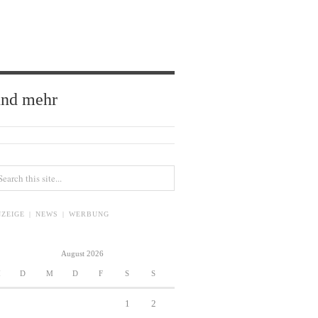
und mehr
ZEIGE | NEWS | WERBUNG
August 2026
M
D
M
D
F
S
S
1
2