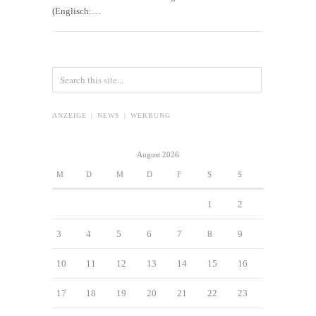
(Englisch:…
ANZEIGE | NEWS | WERBUNG
August 2026
M
D
M
D
F
S
S
1
2
3
4
5
6
7
8
9
10
11
12
13
14
15
16
17
18
19
20
21
22
23