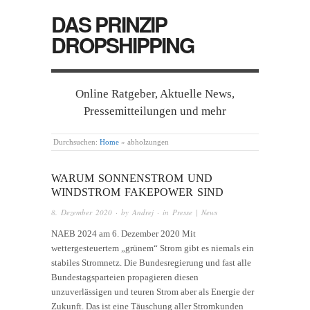
DAS PRINZIP
DROPSHIPPING
Online Ratgeber, Aktuelle News,
Pressemitteilungen und mehr
Durchsuchen:
Home
»
abholzungen
WARUM SONNENSTROM UND
WINDSTROM FAKEPOWER SIND
8. Dezember 2020
· by
Andrej
· in
Presse | News
NAEB 2024 am 6. Dezember 2020 Mit
wettergesteuertem „grünem“ Strom gibt es niemals ein
stabiles Stromnetz. Die Bundesregierung und fast alle
Bundestagsparteien propagieren diesen
unzuverlässigen und teuren Strom aber als Energie der
Zukunft. Das ist eine Täuschung aller Stromkunden