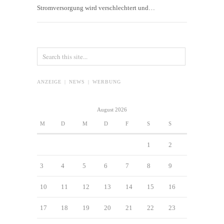
Stromversorgung wird verschlechtert und…
ANZEIGE | NEWS | WERBUNG
August 2026
M
D
M
D
F
S
S
1
2
3
4
5
6
7
8
9
10
11
12
13
14
15
16
17
18
19
20
21
22
23