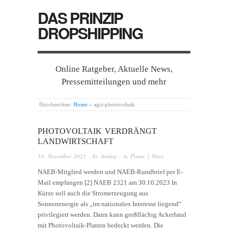
DAS PRINZIP
DROPSHIPPING
Online Ratgeber, Aktuelle News,
Pressemitteilungen und mehr
Durchsuchen:
Home
»
agri-photovoltaik
PHOTOVOLTAIK VERDRÄNGT
LANDWIRTSCHAFT
19. November 2023
· by
Andrej
· in
Presse | News
NAEB-Mitglied werden und NAEB-Rundbrief per E-
Mail empfangen [2] NAEB 2321 am 30.10.2023 In
Kürze soll auch die Stromerzeugung aus
Sonnenenergie als „im nationalen Interesse liegend“
privilegiert werden. Dann kann großflächig Ackerland
mit Photovoltaik-Platten bedeckt werden. Die