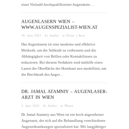
einer Vielzahl hochqualifizierter Augenärzte….
AUGENLASERN WIEN –
WWW.AUGENSPEZIALIST-WIEN.AT
16. Juni 2023
· by
Andrej
· in
Presse | News
Das Augenlasern ist eine moderne und effektive
Methode, um die Sehkraft zu verbessern und die
Abhängigkeit von Brillen oder Kontaktlinsen zu
reduzieren. Bei diesem Verfahren wird mithilfe eines
Lasers die Oberfläche der Hornhaut neu modelliert, um
die Brechkraft des Auges…
DR. JAMAL ATAMNIY – AUGENLASER-
ARZT IN WIEN
5. Juni 2023
· by
Andrej
· in
Wissen
Dr. Jamal Atamniy aus Wien ist ein hoch angesehener
Augenarzt, der sich auf die Behandlung verschiedener
Augenerkrankungen spezialisiert hat. Mit langjähriger