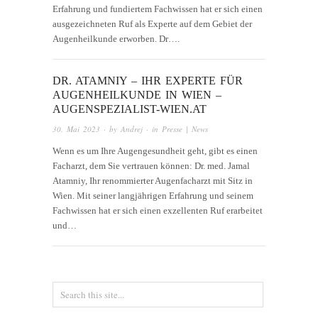
Erfahrung und fundiertem Fachwissen hat er sich einen
ausgezeichneten Ruf als Experte auf dem Gebiet der
Augenheilkunde erworben. Dr….
DR. ATAMNIY – IHR EXPERTE FÜR
AUGENHEILKUNDE IN WIEN –
AUGENSPEZIALIST-WIEN.AT
30. Mai 2023
· by
Andrej
· in
Presse | News
Wenn es um Ihre Augengesundheit geht, gibt es einen
Facharzt, dem Sie vertrauen können: Dr. med. Jamal
Atamniy, Ihr renommierter Augenfacharzt mit Sitz in
Wien. Mit seiner langjährigen Erfahrung und seinem
Fachwissen hat er sich einen exzellenten Ruf erarbeitet
und…