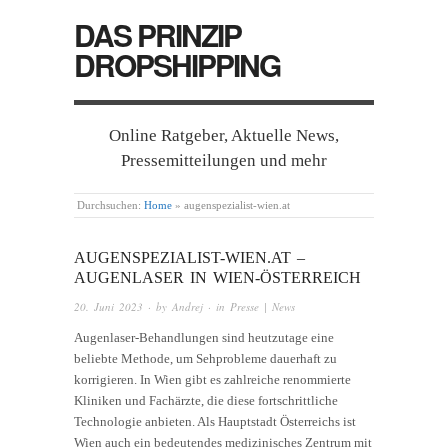
DAS PRINZIP
DROPSHIPPING
Online Ratgeber, Aktuelle News,
Pressemitteilungen und mehr
Durchsuchen:
Home
»
augenspezialist-wien.at
AUGENSPEZIALIST-WIEN.AT –
AUGENLASER IN WIEN-ÖSTERREICH
20. Juni 2023
· by
Andrej
· in
Presse | News
Augenlaser-Behandlungen sind heutzutage eine
beliebte Methode, um Sehprobleme dauerhaft zu
korrigieren. In Wien gibt es zahlreiche renommierte
Kliniken und Fachärzte, die diese fortschrittliche
Technologie anbieten. Als Hauptstadt Österreichs ist
Wien auch ein bedeutendes medizinisches Zentrum mit