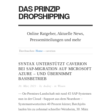
DAS PRINZIP
DROPSHIPPING
Online Ratgeber, Aktuelle News,
Pressemitteilungen und mehr
Durchsuchen:
Home
»
caverion
SYNTAX UNTERSTÜTZT CAVERION
BEI SAP-MIGRATION AUF MICROSOFT
AZURE – UND ÜBERNIMMT
BASISBETRIEB
30. März 2023
· by
Andrej
· in
Wissen
— On-Premises-Landschaft mit rund 45 SAP-Systemen
nun in der Cloud –Support aus dem Nearshore –
Systemantwortzeiten 40 Prozent kürzer, Batchjobs
laufen bis zu zehnmal schneller Weinheim, 30. März