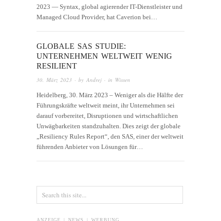
2023 — Syntax, global agierender IT-Dienstleister und
Managed Cloud Provider, hat Caverion bei…
GLOBALE SAS STUDIE:
UNTERNEHMEN WELTWEIT WENIG
RESILIENT
30. März 2023
· by
Andrej
· in
Wissen
Heidelberg, 30. März 2023 – Weniger als die Hälfte der
Führungskräfte weltweit meint, ihr Unternehmen sei
darauf vorbereitet, Disruptionen und wirtschaftlichen
Unwägbarkeiten standzuhalten. Dies zeigt der globale
„Resiliency Rules Report“, den SAS, einer der weltweit
führenden Anbieter von Lösungen für…
ANZEIGE | NEWS | WERBUNG