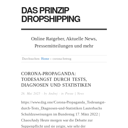
DAS PRINZIP
DROPSHIPPING
Online Ratgeber, Aktuelle News,
Pressemitteilungen und mehr
Durchsuchen:
Home
»
corona-betrug
CORONA-PROPAGANDA:
TODESANGST DURCH TESTS,
DIAGNOSEN UND STATISTIKEN
26. Mai 2025
· by
Andrej
· in
Presse | News
https://www.dzg.one/Corona-Propaganda_Todesangst-
durch-Tests_Diagnosen-und-Statistiken Lauterbachs
Schuldzuweisungen im Bundestag 17. März 2022 |
ChaosAndy Heute morgen war die Debatte zur
Suppenpflicht und sie zeigte, wie sehr der