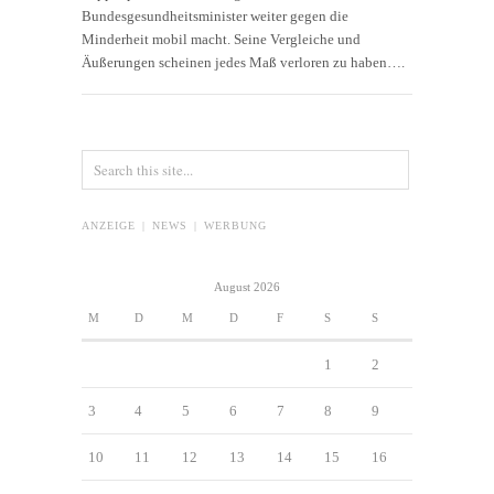
Bundesgesundheitsminister weiter gegen die
Minderheit mobil macht. Seine Vergleiche und
Äußerungen scheinen jedes Maß verloren zu haben….
ANZEIGE | NEWS | WERBUNG
August 2026
M
D
M
D
F
S
S
1
2
3
4
5
6
7
8
9
10
11
12
13
14
15
16