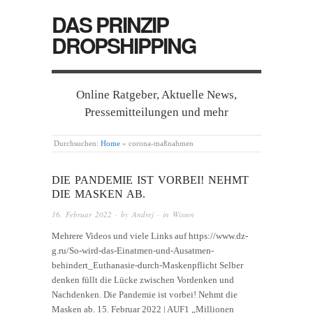
DAS PRINZIP
DROPSHIPPING
Online Ratgeber, Aktuelle News,
Pressemitteilungen und mehr
Durchsuchen:
Home
»
corona-maßnahmen
DIE PANDEMIE IST VORBEI! NEHMT
DIE MASKEN AB.
16. Februar 2022
· by
Andrej
· in
Wissen
Mehrere Videos und viele Links auf https://www.dz-
g.ru/So-wird-das-Einatmen-und-Ausatmen-
behindert_Euthanasie-durch-Maskenpflicht Selber
denken füllt die Lücke zwischen Vordenken und
Nachdenken. Die Pandemie ist vorbei! Nehmt die
Masken ab. 15. Februar 2022 | AUF1 „Millionen