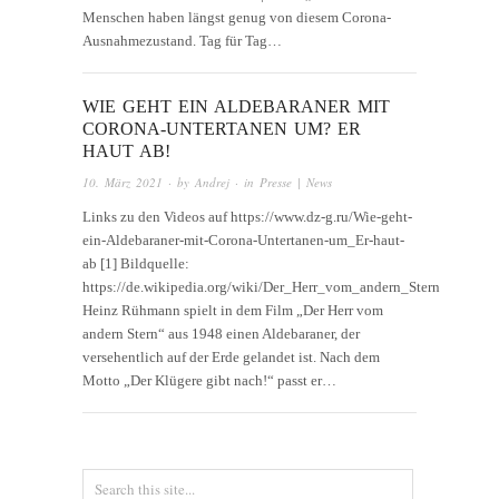
Menschen haben längst genug von diesem Corona-
Ausnahmezustand. Tag für Tag…
WIE GEHT EIN ALDEBARANER MIT
CORONA-UNTERTANEN UM? ER
HAUT AB!
10. März 2021
· by
Andrej
· in
Presse | News
Links zu den Videos auf https://www.dz-g.ru/Wie-geht-
ein-Aldebaraner-mit-Corona-Untertanen-um_Er-haut-
ab [1] Bildquelle:
https://de.wikipedia.org/wiki/Der_Herr_vom_andern_Stern
Heinz Rühmann spielt in dem Film „Der Herr vom
andern Stern“ aus 1948 einen Aldebaraner, der
versehentlich auf der Erde gelandet ist. Nach dem
Motto „Der Klügere gibt nach!“ passt er…