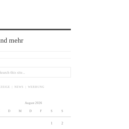
und mehr
ZEIGE | NEWS | WERBUNG
August 2026
M
D
M
D
F
S
S
1
2