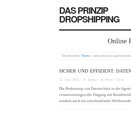
DAS PRINZIP
DROPSHIPPING
Online 
Durchsuchen:
Home
»
datenschutz-in-agentursoft
SICHER UND EFFIZIENT: DAT
22. Juni 2025
· by
Andrej
· in
Presse | News
Die Bedeutung von Datenschutz in der Agentura
verantwortungsvolle Umgang mit Kundeninform
sondern auch ein entscheidender Wettbewerb