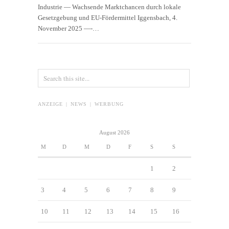
Industrie — Wachsende Marktchancen durch lokale
Gesetzgebung und EU-Fördermittel Iggensbach, 4.
November 2025 —-…
ANZEIGE | NEWS | WERBUNG
August 2026
M
D
M
D
F
S
S
1
2
3
4
5
6
7
8
9
10
11
12
13
14
15
16