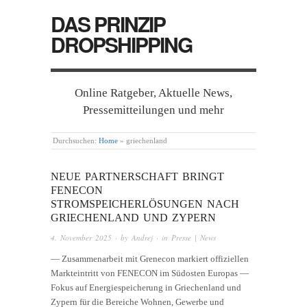
DAS PRINZIP
DROPSHIPPING
Online Ratgeber, Aktuelle News,
Pressemitteilungen und mehr
Durchsuchen:
Home
»
griechenland
NEUE PARTNERSCHAFT BRINGT
FENECON
STROMSPEICHERLÖSUNGEN NACH
GRIECHENLAND UND ZYPERN
4. November 2025
· by
Andrej
· in
Presse | News
— Zusammenarbeit mit Grenecon markiert offiziellen
Markteintritt von FENECON im Südosten Europas —
Fokus auf Energiespeicherung in Griechenland und
Zypern für die Bereiche Wohnen, Gewerbe und