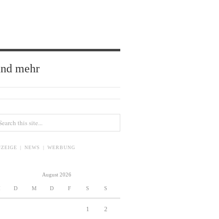
und mehr
ZEIGE | NEWS | WERBUNG
August 2026
M
D
M
D
F
S
S
1
2