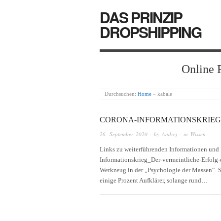
DAS PRINZIP
DROPSHIPPING
Online 
Durchsuchen:
Home
»
kabale
CORONA-INFORMATIONSKRIEG
26. September 2020
· by
Andrej
· in
Wissen
Links zu weiterführenden Informationen und 
Informationskrieg_Der-vermeintliche-Erfolg-d
Werkzeug in der „Psychologie der Massen“. Si
einige Prozent Aufklärer, solange rund…