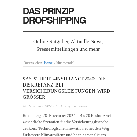
DAS PRINZIP
DROPSHIPPING
Online Ratgeber, Aktuelle News,
Pressemitteilungen und mehr
Durchsuchen:
Home
»
klimawandel
SAS STUDIE #INSURANCE2040: DIE
DISKREPANZ BEI
VERSICHERUNGSLEISTUNGEN WIRD
GRÖSSER
28. November 2024
· by
Andrej
· in
Wissen
Heidelberg, 28. November 2024 – Bis 2040 sind zwei
wesentliche Szenarien für die Versicherungsbranche
denkbar: Technologische Innovation ebnet den Weg
für bessere Klimaresilienz und hoch personalisierte