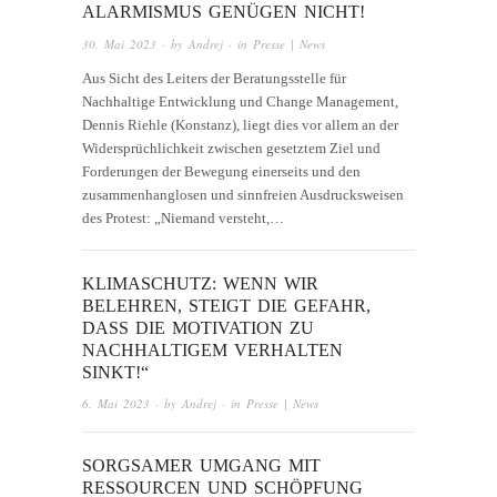
ALARMISMUS GENÜGEN NICHT!
30. Mai 2023
· by
Andrej
· in
Presse | News
Aus Sicht des Leiters der Beratungsstelle für
Nachhaltige Entwicklung und Change Management,
Dennis Riehle (Konstanz), liegt dies vor allem an der
Widersprüchlichkeit zwischen gesetztem Ziel und
Forderungen der Bewegung einerseits und den
zusammenhanglosen und sinnfreien Ausdrucksweisen
des Protest: „Niemand versteht,…
KLIMASCHUTZ: WENN WIR
BELEHREN, STEIGT DIE GEFAHR,
DASS DIE MOTIVATION ZU
NACHHALTIGEM VERHALTEN
SINKT!“
6. Mai 2023
· by
Andrej
· in
Presse | News
SORGSAMER UMGANG MIT
RESSOURCEN UND SCHÖPFUNG