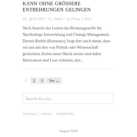
KANN OHNE GRÖSSERE E
NTBEHRUNGEN GELINGEN
26. April 2023
· by
Andrej
· in
Presse | News
Nach Ansicht des Leiters der Beratungsstelle für
Nachhaltige Entwicklung und Change Management,
Dennis Riehle (Konstanz), liegt dies auch daran, dass
wir uns mit den von Politik oder Wissenschaft
gesteckten Zielen unter Druck setzen und dabei
Motivation und Lust verlieren, den…
1
2
3
Vor →
ANZEIGE | NEWS | WERBUNG
August 2026