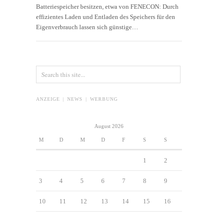
Batteriespeicher besitzen, etwa von FENECON: Durch
effizientes Laden und Entladen des Speichers für den
Eigenverbrauch lassen sich günstige…
ANZEIGE | NEWS | WERBUNG
August 2026
M
D
M
D
F
S
S
1
2
3
4
5
6
7
8
9
10
11
12
13
14
15
16