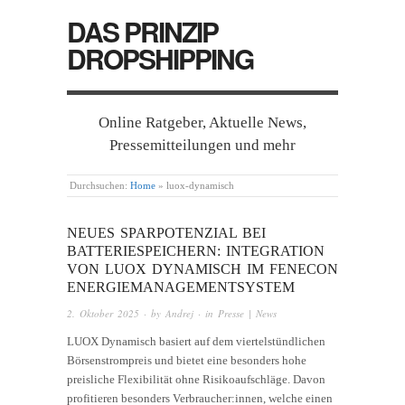
DAS PRINZIP
DROPSHIPPING
Online Ratgeber, Aktuelle News,
Pressemitteilungen und mehr
Durchsuchen:
Home
»
luox-dynamisch
NEUES SPARPOTENZIAL BEI
BATTERIESPEICHERN: INTEGRATION
VON LUOX DYNAMISCH IM FENECON
ENERGIEMANAGEMENTSYSTEM
2. Oktober 2025
· by
Andrej
· in
Presse | News
LUOX Dynamisch basiert auf dem viertelstündlichen
Börsenstrompreis und bietet eine besonders hohe
preisliche Flexibilität ohne Risikoaufschläge. Davon
profitieren besonders Verbraucher:innen, welche einen