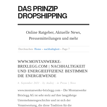
DAS PRINZIP
DROPSHIPPING
Online Ratgeber, Aktuelle News,
Pressemitteilungen und mehr
Durchsuchen:
Home
»
nachhaltigkeit
»
Page 7
WWW.MONTANWERKE-
BRIXLEGG.COM | NACHHALTIGKEIT
UND ENERGIEEFFIZIENZ BESTIMMEN
DIE ENERGIEWENDE
8. September 2021
· by
Andrej
· in
Presse | News
www.montanwerke-brixlegg.com – Die Montanwerke
Brixlegg AG ist sehr stolz auf ihre langjährige
Unternehmensgeschichte und ist sich der
Verantwortung, die diese Tradition für die