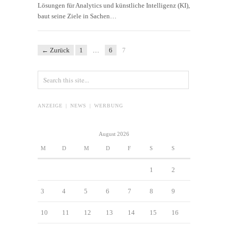
Lösungen für Analytics und künstliche Intelligenz (KI),
baut seine Ziele in Sachen…
← Zurück
1
…
6
7
ANZEIGE | NEWS | WERBUNG
August 2026
M
D
M
D
F
S
S
1
2
3
4
5
6
7
8
9
10
11
12
13
14
15
16