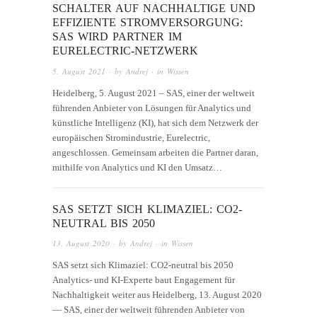
SCHALTER AUF NACHHALTIGE UND
EFFIZIENTE STROMVERSORGUNG:
SAS WIRD PARTNER IM
EURELECTRIC-NETZWERK
5. August 2021
· by
Andrej
· in
Wissen
Heidelberg, 5. August 2021 – SAS, einer der weltweit
führenden Anbieter von Lösungen für Analytics und
künstliche Intelligenz (KI), hat sich dem Netzwerk der
europäischen Stromindustrie, Eurelectric,
angeschlossen. Gemeinsam arbeiten die Partner daran,
mithilfe von Analytics und KI den Umsatz…
SAS SETZT SICH KLIMAZIEL: CO2-
NEUTRAL BIS 2050
13. August 2020
· by
Andrej
· in
Wissen
SAS setzt sich Klimaziel: CO2-neutral bis 2050
Analytics- und KI-Experte baut Engagement für
Nachhaltigkeit weiter aus Heidelberg, 13. August 2020
— SAS, einer der weltweit führenden Anbieter von