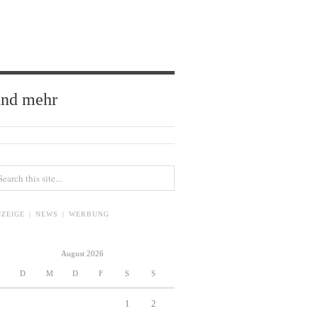
und mehr
ZEIGE | NEWS | WERBUNG
August 2026
M
D
M
D
F
S
S
1
2