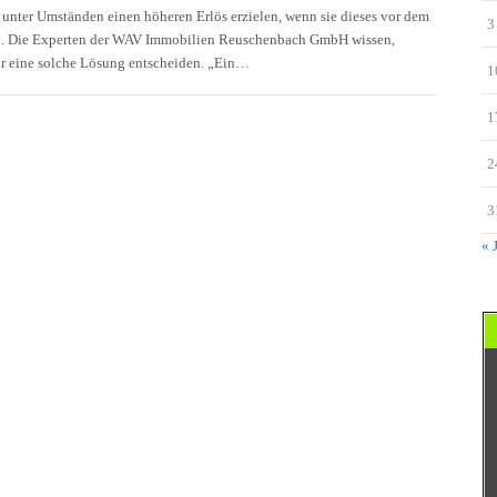
unter Umständen einen höheren Erlös erzielen, wenn sie dieses vor dem
3
 Die Experten der WAV Immobilien Reuschenbach GmbH wissen,
ür eine solche Lösung entscheiden. „Ein…
1
1
2
3
« 