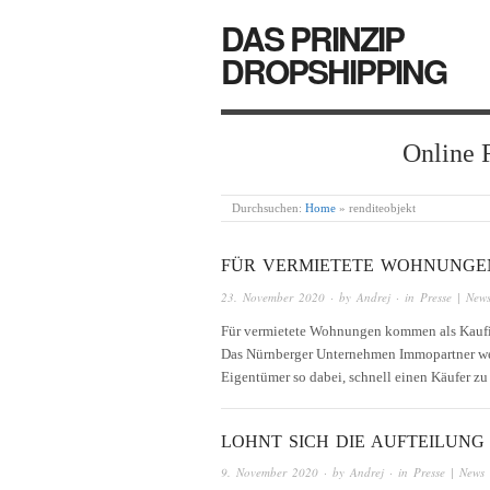
DAS PRINZIP
DROPSHIPPING
Online 
Durchsuchen:
Home
»
renditeobjekt
FÜR VERMIETETE WOHNUNGEN
23. November 2020
· by
Andrej
· in
Presse | New
Für vermietete Wohnungen kommen als Kaufin
Das Nürnberger Unternehmen Immopartner weiß
Eigentümer so dabei, schnell einen Käufer zu
LOHNT SICH DIE AUFTEILUN
9. November 2020
· by
Andrej
· in
Presse | News