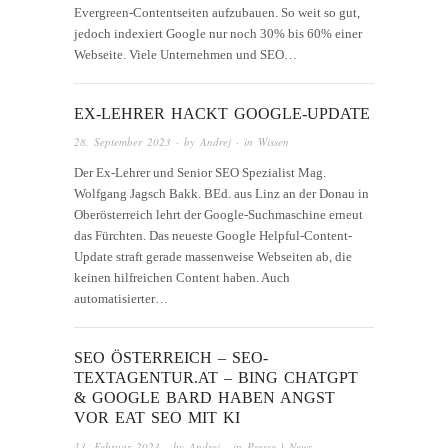
Evergreen-Contentseiten aufzubauen. So weit so gut,
jedoch indexiert Google nur noch 30% bis 60% einer
Webseite. Viele Unternehmen und SEO…
EX-LEHRER HACKT GOOGLE-UPDATE
28. September 2023
· by
Andrej
· in
Wissen
Der Ex-Lehrer und Senior SEO Spezialist Mag.
Wolfgang Jagsch Bakk. BEd. aus Linz an der Donau in
Oberösterreich lehrt der Google-Suchmaschine erneut
das Fürchten. Das neueste Google Helpful-Content-
Update straft gerade massenweise Webseiten ab, die
keinen hilfreichen Content haben. Auch
automatisierter…
SEO ÖSTERREICH – SEO-
TEXTAGENTUR.AT – BING CHATGPT
& GOOGLE BARD HABEN ANGST
VOR EAT SEO MIT KI
13. Februar 2023
· by
Andrej
· in
Presse | News