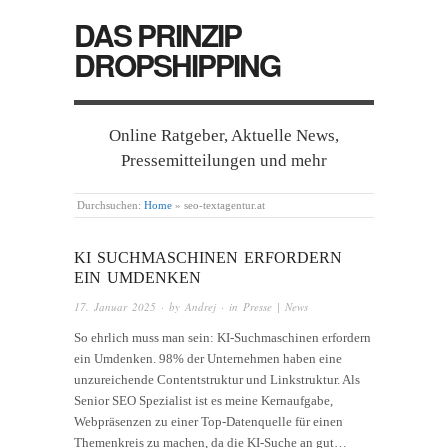
DAS PRINZIP
DROPSHIPPING
Online Ratgeber, Aktuelle News,
Pressemitteilungen und mehr
Durchsuchen:
Home
»
seo-textagentur.at
KI SUCHMASCHINEN ERFORDERN
EIN UMDENKEN
17. Januar 2025
· by
Andrej
· in
Presse | News
So ehrlich muss man sein: KI-Suchmaschinen erfordern
ein Umdenken. 98% der Unternehmen haben eine
unzureichende Contentstruktur und Linkstruktur. Als
Senior SEO Spezialist ist es meine Kernaufgabe,
Webpräsenzen zu einer Top-Datenquelle für einen
Themenkreis zu machen, da die KI-Suche an gut…