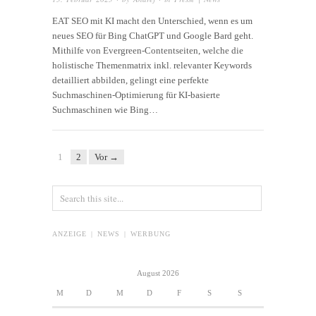
EAT SEO mit KI macht den Unterschied, wenn es um
neues SEO für Bing ChatGPT und Google Bard geht.
Mithilfe von Evergreen-Contentseiten, welche die
holistische Themenmatrix inkl. relevanter Keywords
detailliert abbilden, gelingt eine perfekte
Suchmaschinen-Optimierung für KI-basierte
Suchmaschinen wie Bing…
1
2
Vor →
ANZEIGE | NEWS | WERBUNG
August 2026
M
D
M
D
F
S
S