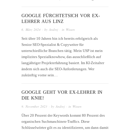
GOOGLE FÜRCHTETSICH VOR EX-
LEHRER AUS LINZ
6. März 2024
· by
Andrej
· in
Wissen
Seit über 10 Jahren bin ich bereits erfolgreich als
Senior SEO-Spezialist & Copywriter für
unterschiedliche Branchen tätig. Mein USP ist mein
implizites Spezialknowhow, das ausschließlich auf
langjähriger Projekterfahrung basiert. Im KI-Zeitalter
ändern sich auch die SEO-Anforderungen. Wer
zukünftig vorne sein…
GOOGLE GEHT VOR EX-LEHRER IN
DIE KNIE!
9. November 2023
· by
Andrej
· in
Wissen
Über 20 Prozent der Keywords kommt 80 Prozent des
organischen Suchmaschinen-Traffics. Diese
Schlüsselwörter gilt es zu identifizieren, um dann damit