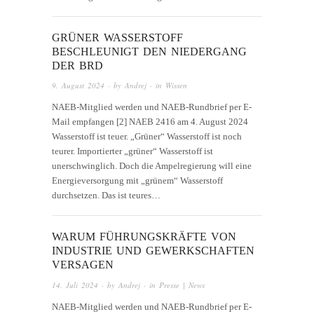
GRÜNER WASSERSTOFF
BESCHLEUNIGT DEN NIEDERGANG
DER BRD
9. August 2024
· by
Andrej
· in
Wissen
NAEB-Mitglied werden und NAEB-Rundbrief per E-
Mail empfangen [2] NAEB 2416 am 4. August 2024
Wasserstoff ist teuer. „Grüner“ Wasserstoff ist noch
teurer. Importierter „grüner“ Wasserstoff ist
unerschwinglich. Doch die Ampelregierung will eine
Energieversorgung mit „grünem“ Wasserstoff
durchsetzen. Das ist teures…
WARUM FÜHRUNGSKRÄFTE VON
INDUSTRIE UND GEWERKSCHAFTEN
VERSAGEN
14. Juli 2024
· by
Andrej
· in
Presse | News
NAEB-Mitglied werden und NAEB-Rundbrief per E-