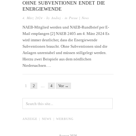
OHNE SUBVENTIONEN ENDET DIE
ENERGIEWENDE
4. März 2024
· by
Andrej
· in
Presse | News
NAEB-Mitglied werden und NAEB-Rundbrief per E-
Mail empfangen [2] NAEB 2405 am 4. März 2024 Es
wird immer deutlicher, dass die Energiewende
Subventionen braucht. Ohne Subventionen sind die
Anlagen unrentabel und müssen stillgelegt werden.
Hierzu zwei Beispiele aus dem nördlichen
Niedersachsen….
1
2
…
4
Vor →
ANZEIGE | NEWS | WERBUNG
August 2026