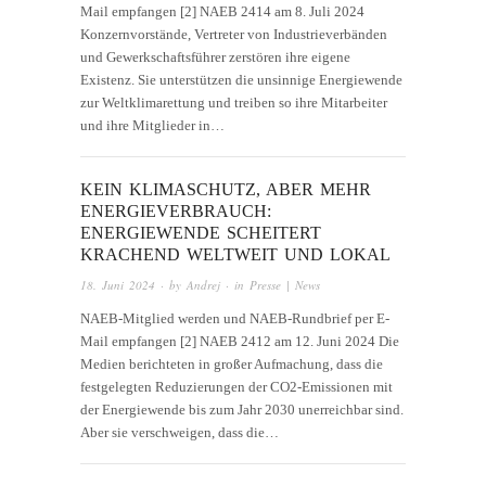
Mail empfangen [2] NAEB 2414 am 8. Juli 2024
Konzernvorstände, Vertreter von Industrieverbänden
und Gewerkschaftsführer zerstören ihre eigene
Existenz. Sie unterstützen die unsinnige Energiewende
zur Weltklimarettung und treiben so ihre Mitarbeiter
und ihre Mitglieder in…
KEIN KLIMASCHUTZ, ABER MEHR
ENERGIEVERBRAUCH:
ENERGIEWENDE SCHEITERT
KRACHEND WELTWEIT UND LOKAL
18. Juni 2024
· by
Andrej
· in
Presse | News
NAEB-Mitglied werden und NAEB-Rundbrief per E-
Mail empfangen [2] NAEB 2412 am 12. Juni 2024 Die
Medien berichteten in großer Aufmachung, dass die
festgelegten Reduzierungen der CO2-Emissionen mit
der Energiewende bis zum Jahr 2030 unerreichbar sind.
Aber sie verschweigen, dass die…