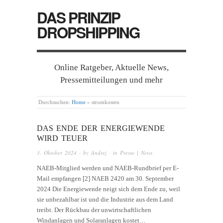
DAS PRINZIP
DROPSHIPPING
Online Ratgeber, Aktuelle News,
Pressemitteilungen und mehr
Durchsuchen:
Home
»
stromkosten
DAS ENDE DER ENERGIEWENDE
WIRD TEUER
3. Oktober 2024
· by
Andrej
· in
Presse | News
NAEB-Mitglied werden und NAEB-Rundbrief per E-
Mail empfangen [2] NAEB 2420 am 30. September
2024 Die Energiewende neigt sich dem Ende zu, weil
sie unbezahlbar ist und die Industrie aus dem Land
treibt. Der Rückbau der unwirtschaftlichen
Windanlagen und Solaranlagen kostet…