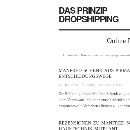
DAS PRINZIP
DROPSHIPPING
Online 
Durchsuchen:
Home
»
unternehmensgruppe-manfr
MANFRED SCHENK AUS PIRMA
ENTSCHEIDUNGSWEGE
13. Mai 2026
· by
Andrej
· in
Presse | News
Die Erfahrungen von Manfred Schenk zeigen,
klare Verantwortlichkeiten entscheidend sind
anspruchsvolle Vorhaben effizient zu koordi
REZENSIONEN ZU MANFRED S
HAUSTECHNIK MITPLANT