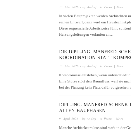
13. Mai 2026
· by
Andrej
· in
Presse | News
In vielen Bauprojekten werden Architekten u
seinen Entwurf, dann wird ein Haustechnikpla
Diese sequenzielle Arbeitsweise führt zu Kon
Heizungsleitungen verlaufen an…
DIE DIPL.-ING. MANFRED SC
KOORDINATION STATT KOMPR
13. Mai 2026
· by
Andrej
· in
Presse | News
Kompromisse entstehen, wenn unterschiedlic
Eine Stütze stört den Raumfluss, weil sie nac
bei der Planung kein Platz dafür vorgesehen wa
DIPL.-ING. MANFRED SCHENK
ALLEN BAUPHASEN
9. April 2026
· by
Andrej
· in
Presse | News
Manche Architekturbüros sind stark in der Ge