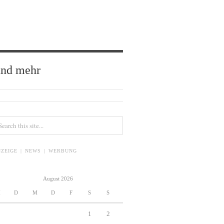
und mehr
ZEIGE | NEWS | WERBUNG
August 2026
M
D
M
D
F
S
S
1
2