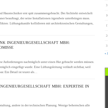
3
nd Haustechniker erst spät zusammengebracht. Der Architekt entwickelt
1
ner beauftragt, der seine Installationen irgendwie unterbringen muss.
flikten: Lüftungskanäle kollidieren mit architektonischen Gestaltungen,
1
2
HENK INGENIEURGESELLSCHAFT MBH:
3
OMISSE
« 
he Anforderungen nachträglich unter einen Hut gebracht werden müssen.
hträglich eingefügt wurde. Eine Lüftungsleitung verläuft sichtbar, weil
r. Ein Detail ist teurer als…
 INGENIEURGESELLSCHAFT MBH: EXPERTISE IN
staltung, andere in der technischen Planung. Wenige beherrschen alle