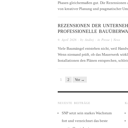
Phasen gleichermaßen gut. Die Rezensionen 
von kreativer Planung und pragmatischer Ums
REZENSIONEN DER UNTERNE
PROFESSIONELLE BAUÜBERW
9. April 2026
· by
Andrej
· in
Presse | News
Viele Baumängel entstehen nicht, weil Handwe
Wenn niemand prüft, ob das Mauerwerk wirkli
Installationen den Plänen entsprechen, schle
1
2
Vor →
NEUESTE BEITRÄGE
K
SNP setzt sein starkes Wachstum
fort und verzeichnet das beste