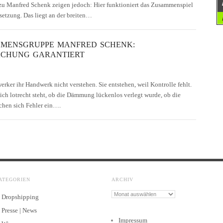
zu Manfred Schenk zeigen jedoch: Hier funktioniert das Zusammenspiel
etzung. Das liegt an der breiten…
HMENSGRUPPE MANFRED SCHENK:
ACHUNG GARANTIERT
rker ihr Handwerk nicht verstehen. Sie entstehen, weil Kontrolle fehlt.
ch lotrecht steht, ob die Dämmung lückenlos verlegt wurde, ob die
ichen sich Fehler ein….
ATEGORIEN
ARCHIV
Archiv
Dropshipping
Presse | News
Impressum