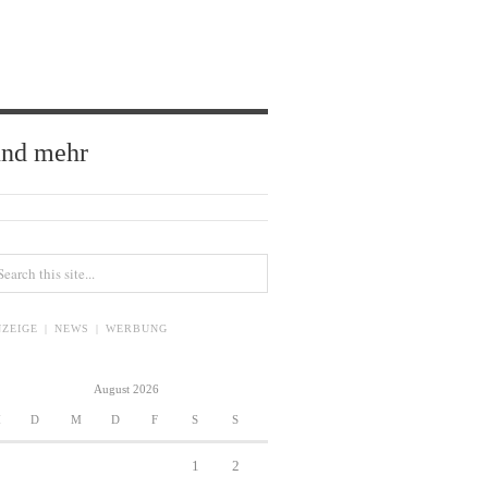
und mehr
ZEIGE | NEWS | WERBUNG
August 2026
M
D
M
D
F
S
S
1
2