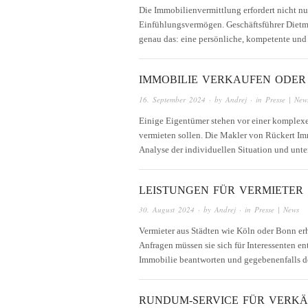
Die Immobilienvermittlung erfordert nicht n
Einfühlungsvermögen. Geschäftsführer Dietmar
genau das: eine persönliche, kompetente un
IMMOBILIE VERKAUFEN ODER
16. September 2024
· by
Andrej
· in
Presse | New
Einige Eigentümer stehen vor einer komplexe
vermieten sollen. Die Makler von Rückert Imm
Analyse der individuellen Situation und unt
LEISTUNGEN FÜR VERMIETER
30. August 2024
· by
Andrej
· in
Presse | News
Vermieter aus Städten wie Köln oder Bonn erha
Anfragen müssen sie sich für Interessenten e
Immobilie beantworten und gegebenenfalls d
RUNDUM-SERVICE FÜR VERKÄ