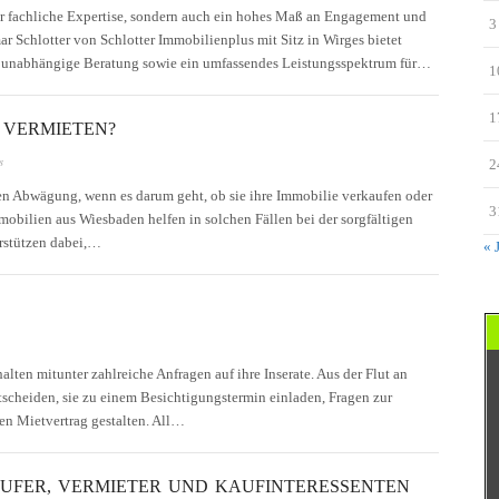
ur fachliche Expertise, sondern auch ein hohes Maß an Engagement und
3
 Schlotter von Schlotter Immobilienplus mit Sitz in Wirges bietet
d unabhängige Beratung sowie ein umfassendes Leistungsspektrum für…
1
1
 VERMIETEN?
s
2
n Abwägung, wenn es darum geht, ob sie ihre Immobilie verkaufen oder
3
obilien aus Wiesbaden helfen in solchen Fällen bei der sorgfältigen
erstützen dabei,…
« 
lten mitunter zahlreiche Anfragen auf ihre Inserate. Aus der Flut an
ntscheiden, sie zu einem Besichtigungstermin einladen, Fragen zur
en Mietvertrag gestalten. All…
UFER, VERMIETER UND KAUFINTERESSENTEN