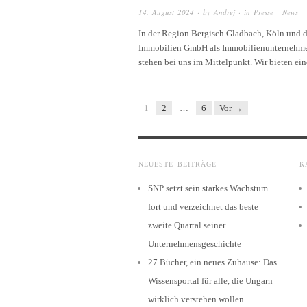
14. August 2024
· by
Andrej
· in
Presse | News
In der Region Bergisch Gladbach, Köln und 
Immobilien GmbH als Immobilienunternehmen 
stehen bei uns im Mittelpunkt. Wir bieten e
1
2
…
6
Vor →
NEUESTE BEITRÄGE
K
SNP setzt sein starkes Wachstum
fort und verzeichnet das beste
zweite Quartal seiner
Unternehmensgeschichte
27 Bücher, ein neues Zuhause: Das
Wissensportal für alle, die Ungarn
wirklich verstehen wollen