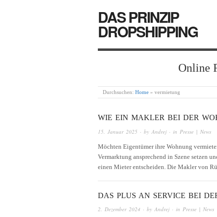
DAS PRINZIP
DROPSHIPPING
Online 
Durchsuchen:
Home
»
vermietung
WIE EIN MAKLER BEI DER W
15. Januar 2025
· by
Andrej
· in
Presse | News
Möchten Eigentümer ihre Wohnung vermieten, 
Vermarktung ansprechend in Szene setzen und
einen Mieter entscheiden. Die Makler von 
DAS PLUS AN SERVICE BEI D
2. Dezember 2024
· by
Andrej
· in
Presse | News