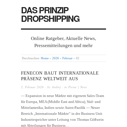
DAS PRINZIP
DROPSHIPPING
Online Ratgeber, Aktuelle News,
Pressemitteilungen und mehr
Durchsuchen:
Home
»
2026
»
Februar
»
02
FENECON BAUT INTERNATIONALE
PRÄSENZ WELTWEIT AUS
2. Februar 2026
· by
Andrej
· in
Presse | News
— Expansion in neue Märkte mit eigenem Sales-Team
für Europa, MEA (Middle East and Africa), Süd- und
Mittelamerika, Indien sowie Asien-Pazifik — Neuer
Bereich „Internationale Märkte“ in der Business Unit
Industriespeicher unter Leitung von Thomas Gößwein
mit Abteilungen für Business…