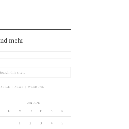
und mehr
ZEIGE | NEWS | WERBUNG
Juli 2026
M
D
M
D
F
S
S
1
2
3
4
5