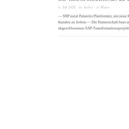
8. Juli 2026
· by
Andrej
· in
Wissen
— SNP nutzt Palantirs Plattformen, um neue 
Kunden zu liefern — Die Partnerschaft baut a
abgeschlossenen SAP-Transformationsprojek