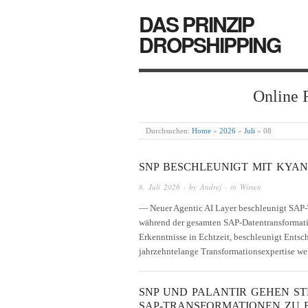
DAS PRINZIP
DROPSHIPPING
Online 
Durchsuchen:
Home
»
2026
»
Juli
»
08
SNP BESCHLEUNIGT MIT KYA
8. Juli 2026
· by
Andrej
· in
Wissen
— Neuer Agentic AI Layer beschleunigt SAP-T
während der gesamten SAP-Datentransformati
Erkenntnisse in Echtzeit, beschleunigt Ent
jahrzehntelange Transformationsexpertise w
SNP UND PALANTIR GEHEN ST
SAP-TRANSFORMATIONEN ZU 