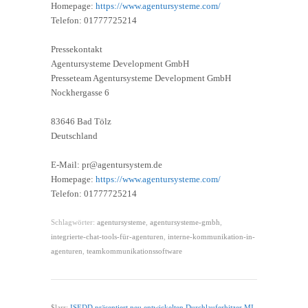
Homepage:
https://www.agentursysteme.com/
Telefon: 01777725214
Pressekontakt
Agentursysteme Development GmbH
Presseteam Agentursysteme Development GmbH
Nockhergasse 6
83646 Bad Tölz
Deutschland
E-Mail: pr@agentursystem.de
Homepage:
https://www.agentursysteme.com/
Telefon: 01777725214
Schlagwörter:
agentursysteme
,
agentursysteme-gmbh
,
integrierte-chat-tools-für-agenturen
,
interne-kommunikation-in-
agenturen
,
teamkommunikationssoftware
$larr;
ISEDD präsentiert neu entwickelten Durchlauferhitzer MI-