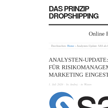
DAS PRINZIP
DROPSHIPPING
Online 
Durchsuchen:
Home
»
Analysten-Update: SAS als 
ANALYSTEN-UPDATE:
FÜR RISIKOMANAGEM
MARKETING EINGES
1. Juli 2020
· by
Andrej
· in
Wissen