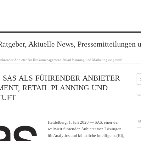
Ratgeber, Aktuelle News, Pressemitteilungen 
führender Anbieter für Risikomanagement, Retail Planning und Marketing eingestuft
 SAS ALS FÜHRENDER ANBIETER
ENT, RETAIL PLANNING UND
AN
TUFT
Heidelberg, 1. Juli 2020 — SAS, einer der
weltweit führenden Anbieter von Lösungen
für Analytics und künstliche Intelligenz (KI),