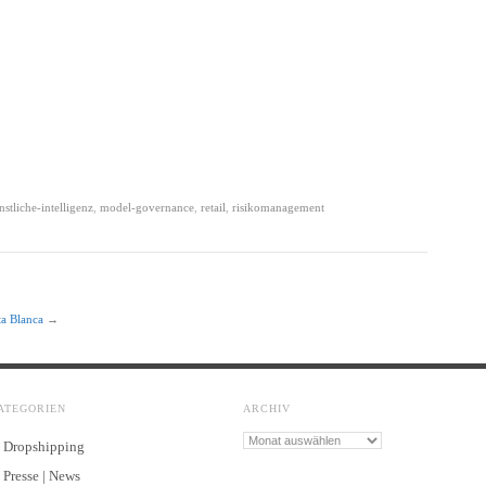
nstliche-intelligenz
,
model-governance
,
retail
,
risikomanagement
a Blanca
→
ATEGORIEN
ARCHIV
Archiv
Dropshipping
Presse | News