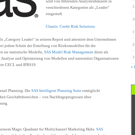
wird von führenden Analystenhäusern in
3
verschiedenen Kategorien als „Leader“
eingestuft.
1
Chartis: Credit Risk Solutions
1
ls „Category Leader“ in seinem Report und attestiert dem Unternehmen
2
i jedem Schritt der Erstellung von Risikomodellen für die
n sie statistische Modelle,
SAS Model Risk Management
dient als
3
 Analyse und Optimierung von Modellen und unterstützt Organisationen
n wie CECL und IFRS19.
« 
Retail Planning. Die
SAS Intelligent Planning Suite
ermöglicht
chen Geschäftsbereichen – von Nachfrageprognosen über
nung.
 seinem Magic Quadrant for Multichannel Marketing Hubs.
SAS