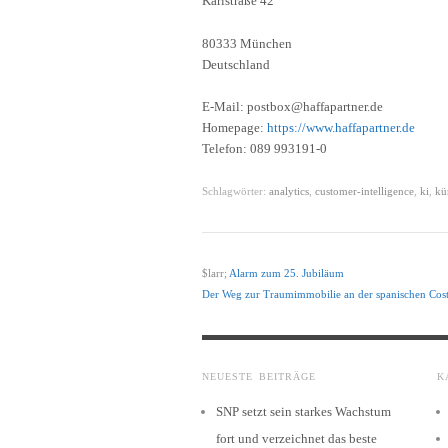
Karlstraße 42
80333 München
Deutschland
E-Mail: postbox@haffapartner.de
Homepage:
https://www.haffapartner.de
Telefon: 089 993191-0
Schlagwörter:
analytics
,
customer-intelligence
,
ki
,
kü
$larr;
Alarm zum 25. Jubiläum
Der Weg zur Traumimmobilie an der spanischen Cost
NEUESTE BEITRÄGE
K
SNP setzt sein starkes Wachstum
fort und verzeichnet das beste