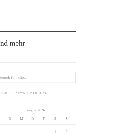
und mehr
ZEIGE | NEWS | WERBUNG
August 2026
M
D
M
D
F
S
S
1
2