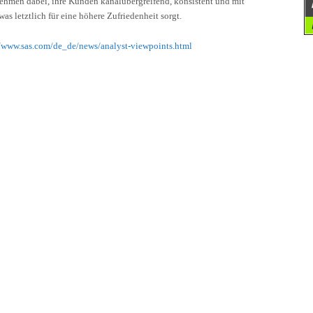
ehmen dabei, ihre Kunden kanalübergreifend, konsistent und mit
as letztlich für eine höhere Zufriedenheit sorgt.
//www.sas.com/de_de/news/analyst-viewpoints.html