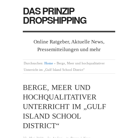
DAS PRINZIP
DROPSHIPPING
Online Ratgeber, Aktuelle News,
Pressemitteilungen und mehr
Durchsuchen:
Home
»
Berge, Meer und hochqualitativer
Unterricht im „Gulf Island School District“
BERGE, MEER UND
HOCHQUALITATIVER
UNTERRICHT IM „GULF
ISLAND SCHOOL
DISTRICT“
22. Mai 2019
· by
Andrej
· in
Presse | News