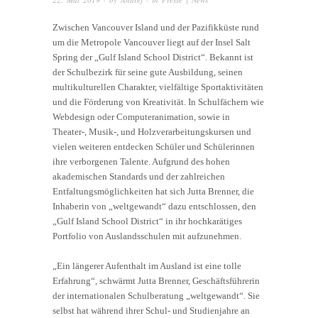
Zwischen Vancouver Island und der Pazifikküste rund
um die Metropole Vancouver liegt auf der Insel Salt
Spring der „Gulf Island School District“. Bekannt ist
der Schulbezirk für seine gute Ausbildung, seinen
multikulturellen Charakter, vielfältige Sportaktivitäten
und die Förderung von Kreativität. In Schulfächern wie
Webdesign oder Computeranimation, sowie in
Theater-, Musik-, und Holzverarbeitungskursen und
vielen weiteren entdecken Schüler und Schülerinnen
ihre verborgenen Talente. Aufgrund des hohen
akademischen Standards und der zahlreichen
Entfaltungsmöglichkeiten hat sich Jutta Brenner, die
Inhaberin von „weltgewandt“ dazu entschlossen, den
„Gulf Island School District“ in ihr hochkarätiges
Portfolio von Auslandsschulen mit aufzunehmen.
„Ein längerer Aufenthalt im Ausland ist eine tolle
Erfahrung“, schwärmt Jutta Brenner, Geschäftsführerin
der internationalen Schulberatung „weltgewandt“. Sie
selbst hat während ihrer Schul- und Studienjahre an