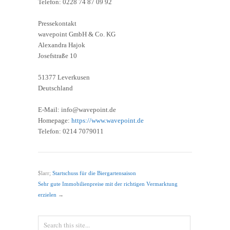
Telefon: 0228 74 87 09 92
Pressekontakt
wavepoint GmbH & Co. KG
Alexandra Hajok
Josefstraße 10
51377 Leverkusen
Deutschland
E-Mail: info@wavepoint.de
Homepage:
https://www.wavepoint.de
Telefon: 0214 7079011
$larr;
Startschuss für die Biergartensaison
Sehr gute Immobilienpreise mit der richtigen Vermarktung
erzielen
→