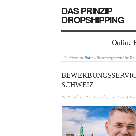
DAS PRINZIP
DROPSHIPPING
Online 
Durchsuchen:
Home
»
Bewerbungsservice für Deu
BEWERBUNGSSERVIC
SCHWEIZ
16. November 2019
· by
Andrej
· in
Presse | New