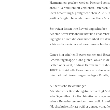
Herrmann eingesehen werden. Niemand sonst ö
absolut Vertraulichkeit verdienen. Datensch
ideal.bewerbung© großgeschrieben. Alle Kund
größter Sorgfalt behandelt werden. Nach Absc
Schweizer lassen ihre Bewerbung schreiben
Als etablierter Personalberater und erfahren
tagtäglich durch die Zusammenarbeit mit den 
schönen Schweiz: www.Bewerbung-schreiben-
Genau hier erhalten Bewerberinnen und Bewer
Bewerbungsmappe. Ganz gleich, wo sie in der 
Gallen oder Genf, Andreas Herrmann hilft ihne
100 % individuelle Bewerbung – in deutscher 
international Bewerbungsunterlagen für alle,
Authentische Bewerbungen
Als erfahrener Bewerbungstrainer verfügt An
sein Gegenüber. Die Kombination aus psych
seinen Bewerbungsservice so wertvoll. Als 
(Hochschulzertifikat) weiß er genau, worauf 