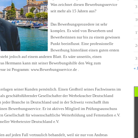
Was zeichnet diesen Bewerbungsservice
3
seit mehr als 15 Jahren aus?
1
Das Bewerbungsprozedere ist sehr
komplex. Es wird von Bewerbern und
1
Bewerberinnen nur bis zu einem gewissen
Punkt beeinflusst. Eine professionelle
2
Bewerbung hinterlässt einen guten ersten
teht jedoch auf einem anderen Blatt. Es wäre unseriös, einen
3
eas Herrmann kann mit seiner Bewerbungshilfe den Weg zum
« 
esse ist Programm: www.Bewerbungsservice.de .
erlagen seiner Kunden persönlich. Einen Großteil seines Fachwissens im
t als geschäftsführender Gesellschafter der Werbekracher Deutschland
eder Branche in Deutschland und in der Schweiz verschafft ihm
einen Bewerbungsservice. Er ist aktives Mitglied im Prüfungsausschuss
 Gesellschaft für wissenschaftliche Weiterbildung und Fernstudien e.V.
neller Werbetexter Deutschland e.V.
 auf jeden Fall vertraulich behandelt, weil sie nur von Andreas