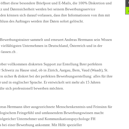
ffnet diese besondere Briefpost und E-Mails, die 100% Diskretion und
utz und Datensicherheit werden bei seinem Bewerbungsservice
en können sich darauf verlassen, dass ihre Informationen von ihm mit
hluss des Auftrages werden ihre Daten sofort gelöscht.
er Bewerbungstrainer sammelt und erneuert Andreas Herrmann sein Wissen
vielfältigsten Unternehmen in Deutschland, Österreich und in der
lassen.ch .
ber vollkommen diskreten Support zur Erstellung Ihrer perfekten
Schweiz zu Hause sind, ob in Zürich, Aargau, Bern, Vaud (Waadt), St.
n sicher & diskret bei der perfekten Bewerbungserstellung: alles für ihre
und in englischer Sprache. Er entwickelt seit mehr als 15 Jahren
 die sich professionell bewerben möchten.
dreas Herrmann über ausgezeichnete Menschenkenntnis und Feinsinn für
ologischem Feingefühl und umfassendem Bewerbungswissen macht
erfolgreicher Unternehmer und Kommunikationspsychologe FH
es bei einer Bewerbung ankommt. Mit Hilfe spezieller