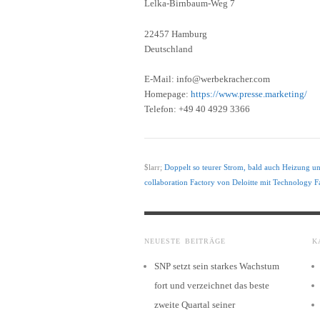
Lelka-Birnbaum-Weg 7
22457 Hamburg
Deutschland
E-Mail: info@werbekracher.com
Homepage:
https://www.presse.marketing/
Telefon: +49 40 4929 3366
$larr;
Doppelt so teurer Strom, bald auch Heizung un
collaboration Factory von Deloitte mit Technology F
NEUESTE BEITRÄGE
K
SNP setzt sein starkes Wachstum
fort und verzeichnet das beste
zweite Quartal seiner