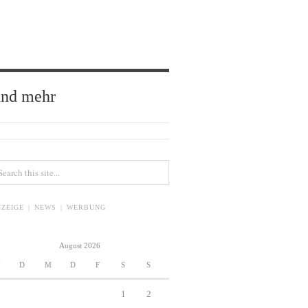
und mehr
ZEIGE | NEWS | WERBUNG
August 2026
M
D
M
D
F
S
S
1
2