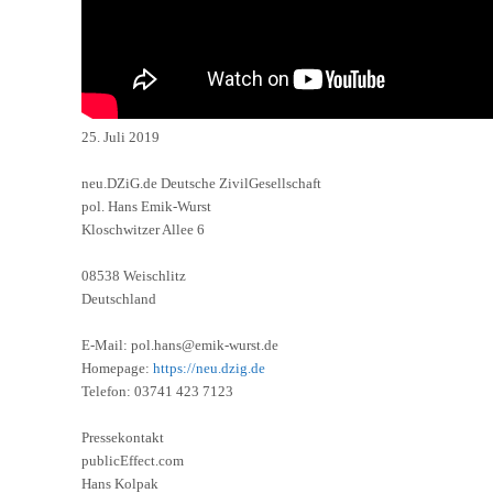
25. Juli 2019
neu.DZiG.de Deutsche ZivilGesellschaft
pol. Hans Emik-Wurst
Kloschwitzer Allee 6
08538 Weischlitz
Deutschland
E-Mail: pol.hans@emik-wurst.de
Homepage:
https://neu.dzig.de
Telefon: 03741 423 7123
Pressekontakt
publicEffect.com
Hans Kolpak