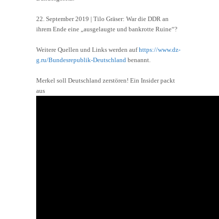
22. September 2019 | Tilo Gräser: War die DDR an
ihrem Ende eine „ausgelaugte und bankrotte Ruine“?
Weitere Quellen und Links werden auf
https://www.dz-
g.ru/Bundesrepublik-Deutschland
benannt.
Merkel soll Deutschland zerstören! Ein Insider packt
aus