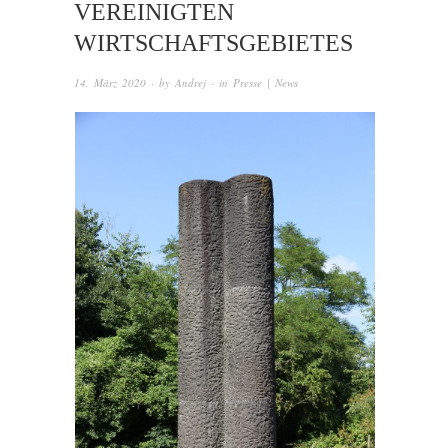
VEREINIGTEN
WIRTSCHAFTSGEBIETES
14. März 2020
· by
Andrej
· in
Presse | News