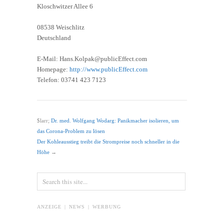
Kloschwitzer Allee 6
08538 Weischlitz
Deutschland
E-Mail: Hans.Kolpak@publicEffect.com
Homepage:
http://www.publicEffect.com
Telefon: 03741 423 7123
$larr;
Dr. med. Wolfgang Wodarg: Panikmacher isolieren, um
das Corona-Problem zu lösen
Der Kohleausstieg treibt die Strompreise noch schneller in die
Höhe
→
ANZEIGE | NEWS | WERBUNG