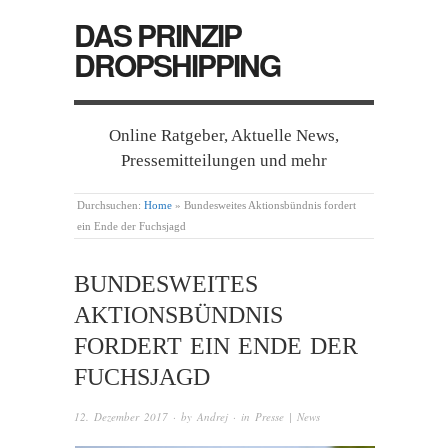
DAS PRINZIP
DROPSHIPPING
Online Ratgeber, Aktuelle News,
Pressemitteilungen und mehr
Durchsuchen:
Home
»
Bundesweites Aktionsbündnis fordert
ein Ende der Fuchsjagd
BUNDESWEITES
AKTIONSBÜNDNIS
FORDERT EIN ENDE DER
FUCHSJAGD
12. Dezember 2017
· by
Andrej
· in
Presse | News