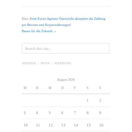
$larr;
Erste Escort Agentur Österreichs akzeptiert die Zahlung
per Bitcoins und Kryptowährungen!
Bauen für die Zukunft
→
ANZEIGE | NEWS | WERBUNG
August 2026
M
D
M
D
F
S
S
1
2
3
4
5
6
7
8
9
10
11
12
13
14
15
16