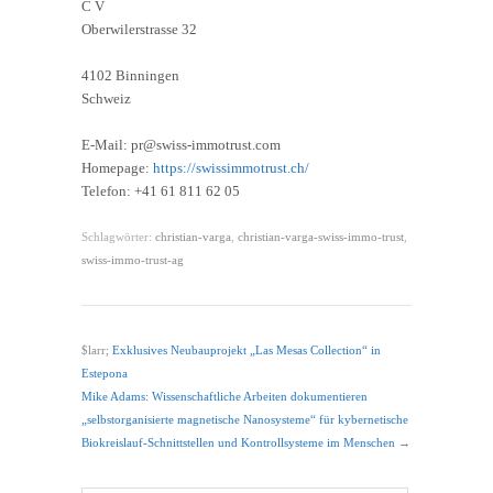
C V
Oberwilerstrasse 32
4102 Binningen
Schweiz
E-Mail: pr@swiss-immotrust.com
Homepage:
https://swissimmotrust.ch/
Telefon: +41 61 811 62 05
Schlagwörter:
christian-varga
,
christian-varga-swiss-immo-trust
,
swiss-immo-trust-ag
$larr;
Exklusives Neubauprojekt „Las Mesas Collection“ in
Estepona
Mike Adams: Wissenschaftliche Arbeiten dokumentieren
„selbstorganisierte magnetische Nanosysteme“ für kybernetische
Biokreislauf-Schnittstellen und Kontrollsysteme im Menschen
→