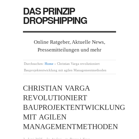
DAS PRINZIP
DROPSHIPPING
Online Ratgeber, Aktuelle News,
Pressemitteilungen und mehr
Durchsuchen:
Home
»
Christian Varga revolutioniert
Bauprojektentwicklung mit agilen Managementmethoden
CHRISTIAN VARGA
REVOLUTIONIERT
BAUPROJEKTENTWICKLUNG
MIT AGILEN
MANAGEMENTMETHODEN
2. Juni 2025
· by
Andrej
· in
Presse | News