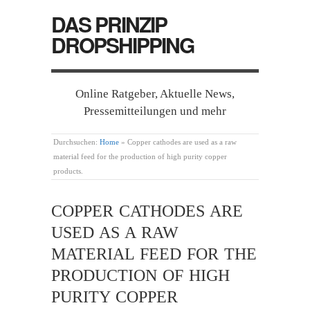
DAS PRINZIP
DROPSHIPPING
Online Ratgeber, Aktuelle News,
Pressemitteilungen und mehr
Durchsuchen:
Home
»
Copper cathodes are used as a raw
material feed for the production of high purity copper
products.
COPPER CATHODES ARE
USED AS A RAW
MATERIAL FEED FOR THE
PRODUCTION OF HIGH
PURITY COPPER