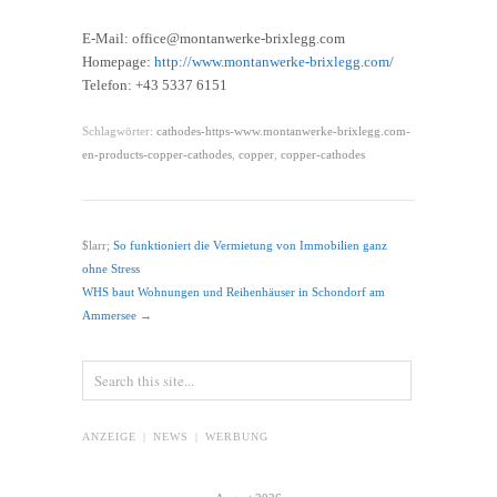
E-Mail: office@montanwerke-brixlegg.com
Homepage:
http://www.montanwerke-brixlegg.com/
Telefon: +43 5337 6151
Schlagwörter:
cathodes-https-www.montanwerke-brixlegg.com-
en-products-copper-cathodes
,
copper
,
copper-cathodes
$larr;
So funktioniert die Vermietung von Immobilien ganz
ohne Stress
WHS baut Wohnungen und Reihenhäuser in Schondorf am
Ammersee
→
ANZEIGE | NEWS | WERBUNG