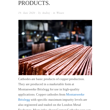
PRODUCTS.
19. Juni 2020
· by
Andrej
· in
Wissen
Cathodes are basic products of copper production.
They are produced in a marketable form at
Montanwerke Brixlegg for use in high-quality
applications. Copper cathodes from
Montanwerke
Brixlegg
with specific maximum impurity levels are
also registered and traded on the London Metal
Exchange. More infos about Copper Cathodes you can