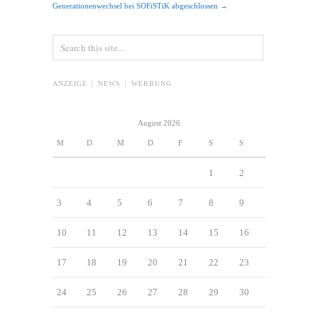
Generationenwechsel bei SOFiSTiK abgeschlossen
→
ANZEIGE | NEWS | WERBUNG
August 2026
M
D
M
D
F
S
S
1
2
3
4
5
6
7
8
9
10
11
12
13
14
15
16
17
18
19
20
21
22
23
24
25
26
27
28
29
30