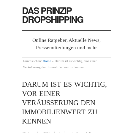
DAS PRINZIP
DROPSHIPPING
Online Ratgeber, Aktuelle News,
Pressemitteilungen und mehr
Durchsuchen:
Home
»
Darum ist es wichtig, vor einer
Veräußerung den Immobilienwert zu kennen
DARUM IST ES WICHTIG,
VOR EINER
VERÄUSSERUNG DEN I
MMOBILIENWERT ZU K
ENNEN
28. November 2019
· by
Andrej
· in
Presse | News