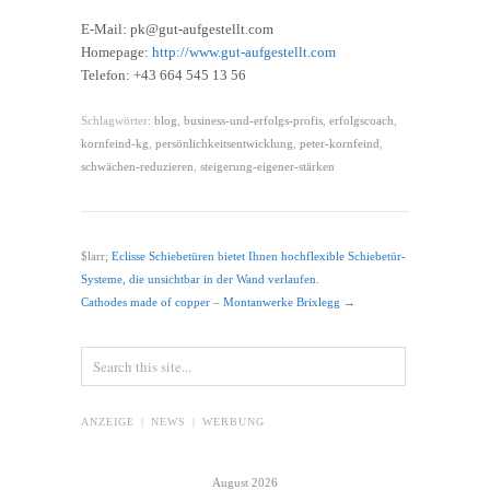
E-Mail: pk@gut-aufgestellt.com
Homepage:
http://www.gut-aufgestellt.com
Telefon: +43 664 545 13 56
Schlagwörter:
blog
,
business-und-erfolgs-profis
,
erfolgscoach
,
kornfeind-kg
,
persönlichkeitsentwicklung
,
peter-kornfeind
,
schwächen-reduzieren
,
steigerung-eigener-stärken
$larr;
Eclisse Schiebetüren bietet Ihnen hochflexible Schiebetür-
Systeme, die unsichtbar in der Wand verlaufen.
Cathodes made of copper – Montanwerke Brixlegg
→
ANZEIGE | NEWS | WERBUNG
August 2026