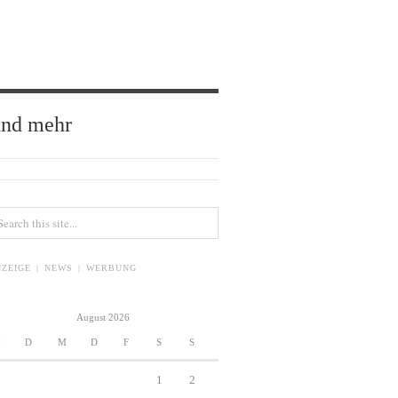
und mehr
ZEIGE | NEWS | WERBUNG
August 2026
M
D
M
D
F
S
S
1
2