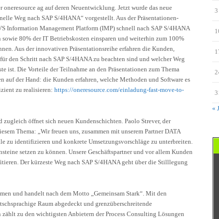
r oneresource ag auf deren Neuentwicklung. Jetzt wurde das neue
3
elle Weg nach SAP S/4HANA“ vorgestellt. Aus der Präsentationen-
 JiVS Information Management Platform (IMP) schnell nach SAP S/4HANA
1
n sowie 80% der IT Betriebskosten einsparen und weiterhin zum 100%
nnen. Aus der innovativen Präsentationsreihe erfahren die Kunden,
1
 für den Schritt nach SAP S/4HANA zu beachten sind und welcher Weg
te ist. Die Vorteile der Teilnahme an den Präsentationen zum Thema
2
 auf der Hand: die Kunden erfahren, welche Methoden und Software es
zient zu realisieren:
https://oneresource.com/einladung-fast-move-to-
3
« 
d zugleich öffnet sich neuen Kundenschichten. Paolo Strever, der
 diesem Thema: „Wir freuen uns, zusammen mit unserem Partner DATA
 identifizieren und konkrete Umsetzungsvorschläge zu unterbreiten.
lensteine setzen zu können. Unsere Geschäftspartner und vor allem Kunden
itieren. Der kürzeste Weg nach SAP S/4HANA geht über die Stilllegung
ehmen und handelt nach dem Motto „Gemeinsam Stark“. Mit den
utschsprachige Raum abgedeckt und grenzüberschreitende
zählt zu den wichtigsten Anbietern der Process Consulting Lösungen