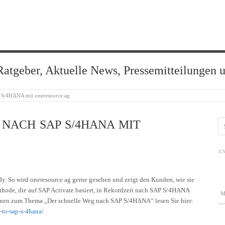
Ratgeber, Aktuelle News, Pressemitteilungen 
P S/4HANA mit oneresource ag
NACH SAP S/4HANA MIT
AN
y. So wird oneresource ag gerne gesehen und zeigt den Kunden, wie sie
ode, die auf SAP Activate basiert, in Rekordzeit nach SAP S/4HANA
onen zum Thema „Der schnelle Weg nach SAP S/4HANA“ lesen Sie hier:
-to-sap-s-4hana/