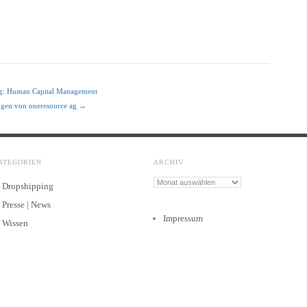
 ag: Human Capital Management
ngen von oneresource ag
→
ATEGORIEN
ARCHIV
Archiv
Dropshipping
Presse | News
Impressum
Wissen