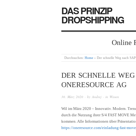
DAS PRINZIP
DROPSHIPPING
Online 
Durchsuchen:
Home
»
Der schnelle Weg nach SA
DER SCHNELLE WEG 
ONERESOURCE AG
30. März 2020
· by
Andrej
· in
Wissen
Wil im März 2020 – Innovativ. Modern. Trend
durch die Nutzung ihrer S/4 FAST MOVE Meth
kommen. Alle Informationen über Präsentati
https://oneresource.com/einladung-fast-move