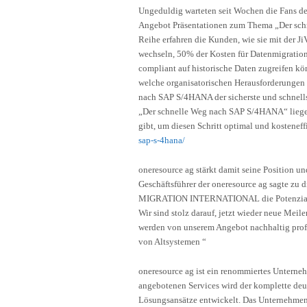
Ungeduldig warteten seit Wochen die Fans de
Angebot Präsentationen zum Thema „Der schn
Reihe erfahren die Kunden, wie sie mit der
wechseln, 50% der Kosten für Datenmigratio
compliant auf historische Daten zugreifen kö
welche organisatorischen Herausforderungen
nach SAP S/4HANA der sicherste und schnells
„Der schnelle Weg nach SAP S/4HANA“ liegen
gibt, um diesen Schritt optimal und kosteneffi
sap-s-4hana/
oneresource ag stärkt damit seine Position un
Geschäftsführer der oneresource ag sagte zu
MIGRATION INTERNATIONAL die Potenziale zu
Wir sind stolz darauf, jetzt wieder neue Mei
werden von unserem Angebot nachhaltig prof
von Altsystemen “
oneresource ag ist ein renommiertes Untern
angebotenen Services wird der komplette de
Lösungsansätze entwickelt. Das Unternehmen 