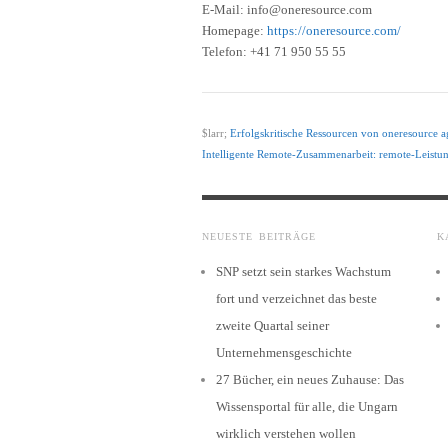
E-Mail: info@oneresource.com
Homepage:
https://oneresource.com/
Telefon: +41 71 950 55 55
$larr;
Erfolgskritische Ressourcen von oneresource
Intelligente Remote-Zusammenarbeit: remote-Leistu
NEUESTE BEITRÄGE
K
SNP setzt sein starkes Wachstum
fort und verzeichnet das beste
zweite Quartal seiner
Unternehmensgeschichte
27 Bücher, ein neues Zuhause: Das
Wissensportal für alle, die Ungarn
wirklich verstehen wollen