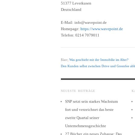
51377 Leverkusen
Deutschland
E-Mail: info@wavepoint.de
Homepage:
https://www.wavepoint.de
Telefon: 0214 7079011
$larr;
Was geschieht mit der Immobilie im Alter?
Den Kunden selbst zwischen Drive und Greenfee abh
NEUESTE BEITRÄGE
K
SNP setzt sein starkes Wachstum
fort und verzeichnet das beste
zweite Quartal seiner
Unternehmensgeschichte
27 Bücher, ein neues Zuhause: Das