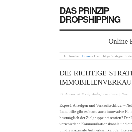
DAS PRINZIP
DROPSHIPPING
Online 
Durchsuchen:
Home
»
Die richtige Strategie für 
DIE RICHTIGE STRAT
IMMOBILIENVERKAU
25. Januar 2018
· by
Andrej
· in
Presse | News
Exposé, Anzeigen und Verkaufsschilder – Ne
Immobilie gibt es heute auch innovative Kon
bestmöglich der Zielgruppe präsentiert? Der 
verschiedene Kommunikationskanäle und ein 
um die maximale Aufmerksamkeit der Interess