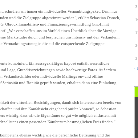
3
t, schnüren wir immer ein individuelles Vermarktungspaket. Denn nur
unden und die Zielgruppe abgestimmt werden“, erklärt Sebastian Obrock,
1
er G. Obrock Immobilien- und Finanzierungsvermittlung GmbH mit
f. „Wir verschaffen uns im Vorfeld einen Überblick über die Vorzüge
1
eine Marktstudie durch und besprechen uns intensiv mit den Verkäufern.
e Vermarktungsstrategie, die auf die entsprechende Zielgruppe
2
3
nte kombiniert. Ein aussagekräftiges Exposé enthält wesentliche
« 
 und Lage, Grundrisszeichnungen sowie hochwertige Fotos. Außerdem
, Verkaufsschilder oder individuelle Mailings on- und offline
uf Seriosität und Bonität geprüft wurden, erhalten dann eine Einladung
hkeit der virtuellen Besichtigungen, damit sich Interessenten bereits von
schaffen und ihre Kaufabsicht eingehend prüfen können“, so Sebastian
rs wichtig, dass wir die Eigentümer so gut wie möglich entlasten, mit
hnellstens einen passenden Käufer zum bestmöglichen Preis finden.“
tkompetenz ebenso wichtig wie die persönliche Betreuung und die