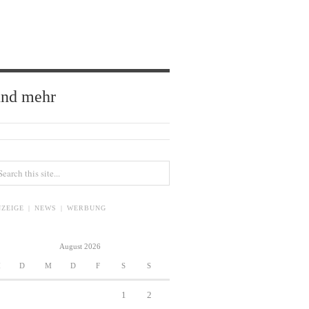
und mehr
ZEIGE | NEWS | WERBUNG
August 2026
M
D
M
D
F
S
S
1
2