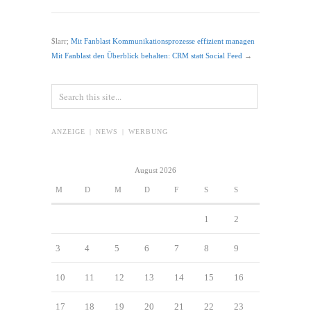
$larr;
Mit Fanblast Kommunikationsprozesse effizient managen
Mit Fanblast den Überblick behalten: CRM statt Social Feed
→
ANZEIGE | NEWS | WERBUNG
August 2026
M
D
M
D
F
S
S
1
2
3
4
5
6
7
8
9
10
11
12
13
14
15
16
17
18
19
20
21
22
23