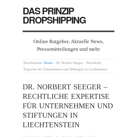
DAS PRINZIP
DROPSHIPPING
Online Ratgeber, Aktuelle News,
Pressemitteilungen und mehr
Durchsuchen:
Home
»
Dr. Norbert Seeger – Rechtliche
Expertise für Unternehmen und Stiftungen in Liechtenstein
DR. NORBERT SEEGER –
RECHTLICHE EXPERTISE
FÜR UNTERNEHMEN UND
STIFTUNGEN IN
LIECHTENSTEIN
22. September 2025
· by
Andrej
· in
Presse | News