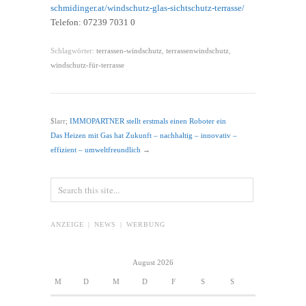
schmidinger.at/windschutz-glas-sichtschutz-terrasse/
Telefon: 07239 7031 0
Schlagwörter:
terrassen-windschutz
,
terrassenwindschutz
,
windschutz-für-terrasse
$larr;
IMMOPARTNER stellt erstmals einen Roboter ein
Das Heizen mit Gas hat Zukunft – nachhaltig – innovativ –
effizient – umweltfreundlich
→
ANZEIGE | NEWS | WERBUNG
August 2026
M
D
M
D
F
S
S