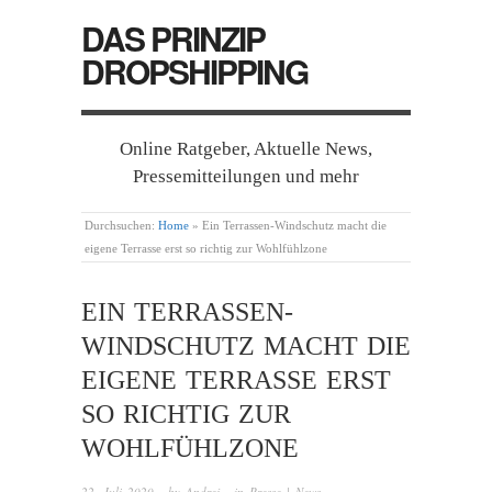
DAS PRINZIP
DROPSHIPPING
Online Ratgeber, Aktuelle News,
Pressemitteilungen und mehr
Durchsuchen:
Home
»
Ein Terrassen-Windschutz macht die
eigene Terrasse erst so richtig zur Wohlfühlzone
EIN TERRASSEN-
WINDSCHUTZ MACHT DIE
EIGENE TERRASSE ERST
SO RICHTIG ZUR
WOHLFÜHLZONE
22. Juli 2020
· by
Andrej
· in
Presse | News