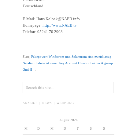
Deutschland
E-Mail: Hans.Kolpak@NAEB.info
Homepage:
http://www.NAEB.tv
Telefon: 05241 70 2908
$larr;
Fakepower: Windstrom und Solarstrom sind zweitklassig
Natalino Labate ist neuer Key Account Director bei der Algroup
GmbH
→
ANZEIGE | NEWS | WERBUNG
August 2026
M
D
M
D
F
S
S