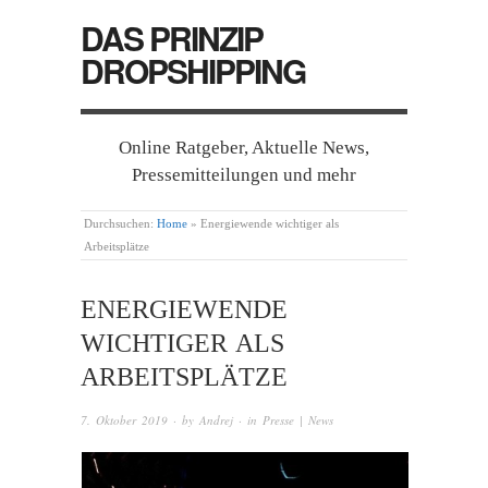
DAS PRINZIP
DROPSHIPPING
Online Ratgeber, Aktuelle News,
Pressemitteilungen und mehr
Durchsuchen:
Home
»
Energiewende wichtiger als
Arbeitsplätze
ENERGIEWENDE
WICHTIGER ALS
ARBEITSPLÄTZE
7. Oktober 2019
· by
Andrej
· in
Presse | News