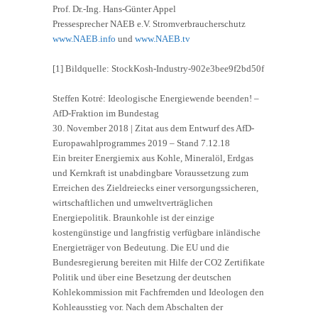
Prof. Dr.-Ing. Hans-Günter Appel
Pressesprecher NAEB e.V. Stromverbraucherschutz
www.NAEB.info
und
www.NAEB.tv
[1] Bildquelle: StockKosh-Industry-902e3bee9f2bd50f
Steffen Kotré: Ideologische Energiewende beenden! –
AfD-Fraktion im Bundestag
30. November 2018 | Zitat aus dem Entwurf des AfD-
Europawahlprogrammes 2019 – Stand 7.12.18
Ein breiter Energiemix aus Kohle, Mineralöl, Erdgas
und Kernkraft ist unabdingbare Voraussetzung zum
Erreichen des Zieldreiecks einer versorgungssicheren,
wirtschaftlichen und umweltverträglichen
Energiepolitik. Braunkohle ist der einzige
kostengünstige und langfristig verfügbare inländische
Energieträger von Bedeutung. Die EU und die
Bundesregierung bereiten mit Hilfe der CO2 Zertifikate
Politik und über eine Besetzung der deutschen
Kohlekommission mit Fachfremden und Ideologen den
Kohleausstieg vor. Nach dem Abschalten der