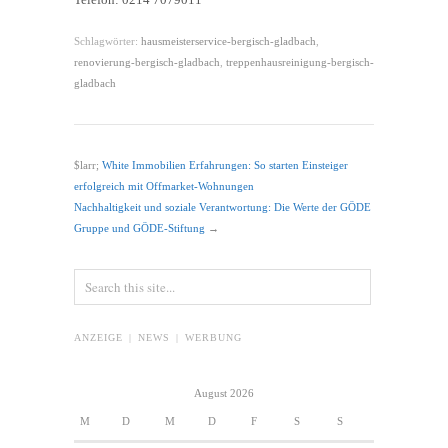
Schlagwörter:
hausmeisterservice-bergisch-gladbach
,
renovierung-bergisch-gladbach
,
treppenhausreinigung-bergisch-
gladbach
$larr;
White Immobilien Erfahrungen: So starten Einsteiger
erfolgreich mit Offmarket-Wohnungen
Nachhaltigkeit und soziale Verantwortung: Die Werte der GÖDE
Gruppe und GÖDE-Stiftung
→
ANZEIGE | NEWS | WERBUNG
August 2026
M
D
M
D
F
S
S