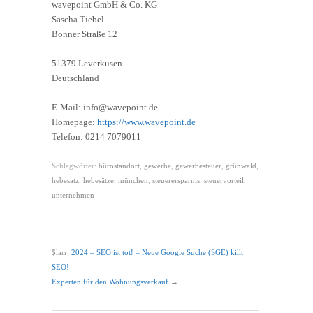
wavepoint GmbH & Co. KG
Sascha Tiebel
Bonner Straße 12
51379 Leverkusen
Deutschland
E-Mail: info@wavepoint.de
Homepage:
https://www.wavepoint.de
Telefon: 0214 7079011
Schlagwörter:
bürostandort
,
gewerbe
,
gewerbesteuer
,
grünwald
,
hebesatz
,
hebesätze
,
münchen
,
steuerersparnis
,
steuervorteil
,
unternehmen
$larr;
2024 – SEO ist tot! – Neue Google Suche (SGE) killt
SEO!
Experten für den Wohnungsverkauf
→