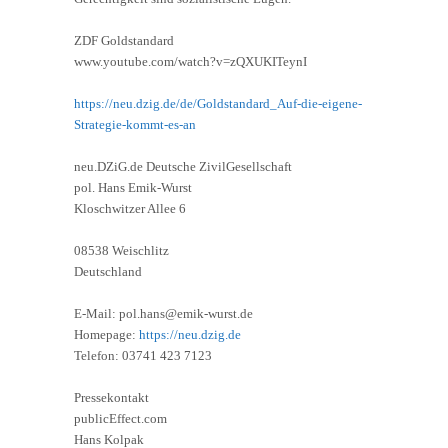
ZDF Goldstandard
www.youtube.com/watch?v=zQXUKITeynI
https://neu.dzig.de/de/Goldstandard_Auf-die-eigene-
Strategie-kommt-es-an
neu.DZiG.de Deutsche ZivilGesellschaft
pol. Hans Emik-Wurst
Kloschwitzer Allee 6
08538 Weischlitz
Deutschland
E-Mail: pol.hans@emik-wurst.de
Homepage:
https://neu.dzig.de
Telefon: 03741 423 7123
Pressekontakt
publicEffect.com
Hans Kolpak