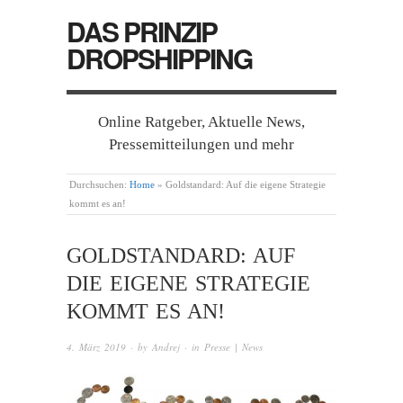
DAS PRINZIP
DROPSHIPPING
Online Ratgeber, Aktuelle News,
Pressemitteilungen und mehr
Durchsuchen:
Home
»
Goldstandard: Auf die eigene Strategie
kommt es an!
GOLDSTANDARD: AUF
DIE EIGENE STRATEGIE
KOMMT ES AN!
4. März 2019
· by
Andrej
· in
Presse | News