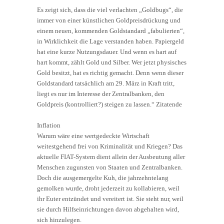
Es zeigt sich, dass die viel verlachten „Goldbugs“, die
immer von einer künstlichen Goldpreisdrückung und
einem neuen, kommenden Goldstandard „fabulierten“,
in Wirklichkeit die Lage verstanden haben. Papiergeld
hat eine kurze Nutzungsdauer. Und wenn es hart auf
hart kommt, zählt Gold und Silber. Wer jetzt physisches
Gold besitzt, hat es richtig gemacht. Denn wenn dieser
Goldstandard tatsächlich am 29. März in Kraft tritt,
liegt es nur im Interesse der Zentralbanken, den
Goldpreis (kontrolliert?) steigen zu lassen.“ Zitatende
Inflation
Warum wäre eine wertgedeckte Wirtschaft
weitestgehend frei von Kriminalität und Kriegen? Das
aktuelle FIAT-System dient allein der Ausbeutung aller
Menschen zugunsten von Staaten und Zentralbanken.
Doch die ausgemergelte Kuh, die jahrzehntelang
gemolken wurde, droht jederzeit zu kollabieren, weil
ihr Euter entzündet und vereitert ist. Sie steht nur, weil
sie durch Hilfseinrichtungen davon abgehalten wird,
sich hinzulegen.