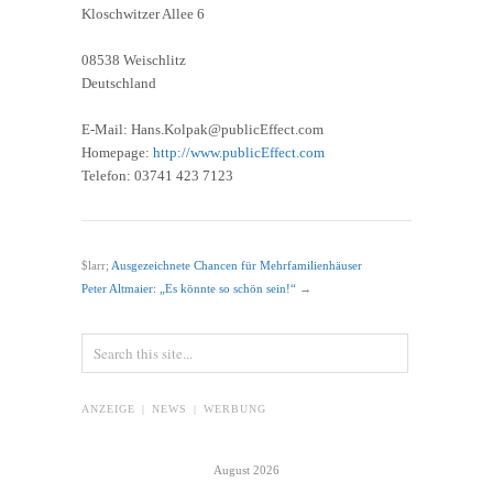
Kloschwitzer Allee 6
08538 Weischlitz
Deutschland
E-Mail: Hans.Kolpak@publicEffect.com
Homepage:
http://www.publicEffect.com
Telefon: 03741 423 7123
$larr;
Ausgezeichnete Chancen für Mehrfamilienhäuser
Peter Altmaier: „Es könnte so schön sein!“
→
ANZEIGE | NEWS | WERBUNG
August 2026