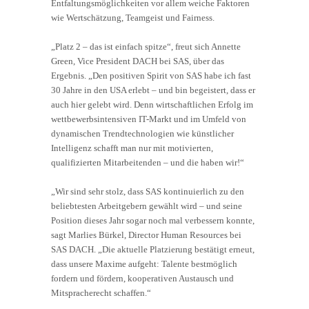
Entfaltungsmöglichkeiten vor allem weiche Faktoren
wie Wertschätzung, Teamgeist und Fairness.
„Platz 2 – das ist einfach spitze“, freut sich Annette
Green, Vice President DACH bei SAS, über das
Ergebnis. „Den positiven Spirit von SAS habe ich fast
30 Jahre in den USA erlebt – und bin begeistert, dass er
auch hier gelebt wird. Denn wirtschaftlichen Erfolg im
wettbewerbsintensiven IT-Markt und im Umfeld von
dynamischen Trendtechnologien wie künstlicher
Intelligenz schafft man nur mit motivierten,
qualifizierten Mitarbeitenden – und die haben wir!“
„Wir sind sehr stolz, dass SAS kontinuierlich zu den
beliebtesten Arbeitgebern gewählt wird – und seine
Position dieses Jahr sogar noch mal verbessern konnte,
sagt Marlies Bürkel, Director Human Resources bei
SAS DACH. „Die aktuelle Platzierung bestätigt erneut,
dass unsere Maxime aufgeht: Talente bestmöglich
fordern und fördern, kooperativen Austausch und
Mitspracherecht schaffen.“