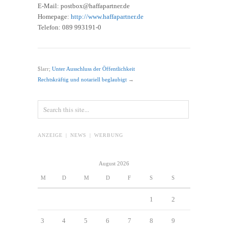
E-Mail: postbox@haffapartner.de
Homepage:
http://www.haffapartner.de
Telefon: 089 993191-0
$larr;
Unter Ausschluss der Öffentlichkeit
Rechtskräftig und notariell beglaubigt
→
ANZEIGE | NEWS | WERBUNG
August 2026
M
D
M
D
F
S
S
1
2
3
4
5
6
7
8
9