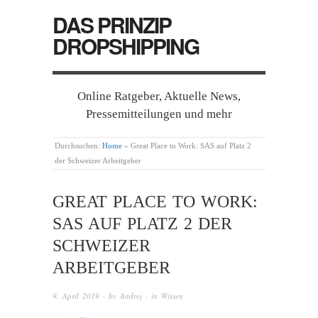
DAS PRINZIP
DROPSHIPPING
Online Ratgeber, Aktuelle News,
Pressemitteilungen und mehr
Durchsuchen:
Home
»
Great Place to Work: SAS auf Platz 2
der Schweizer Arbeitgeber
GREAT PLACE TO WORK:
SAS AUF PLATZ 2 DER
SCHWEIZER
ARBEITGEBER
9. April 2019
· by
Andrej
· in
Wissen