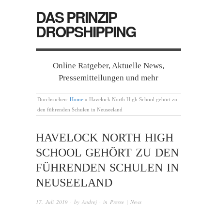
DAS PRINZIP
DROPSHIPPING
Online Ratgeber, Aktuelle News,
Pressemitteilungen und mehr
Durchsuchen:
Home
»
Havelock North High School gehört zu
den führenden Schulen in Neuseeland
HAVELOCK NORTH HIGH
SCHOOL GEHÖRT ZU DEN
FÜHRENDEN SCHULEN IN
NEUSEELAND
17. Juli 2019
· by
Andrej
· in
Presse | News