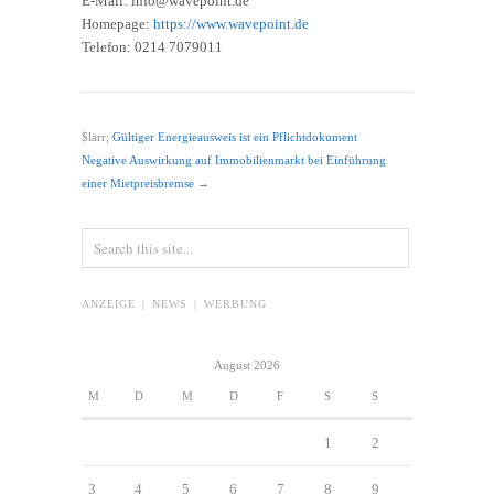
E-Mail: info@wavepoint.de
Homepage:
https://www.wavepoint.de
Telefon: 0214 7079011
$larr;
Gültiger Energieausweis ist ein Pflichtdokument
Negative Auswirkung auf Immobilienmarkt bei Einführung
einer Mietpreisbremse
→
ANZEIGE | NEWS | WERBUNG
August 2026
M
D
M
D
F
S
S
1
2
3
4
5
6
7
8
9