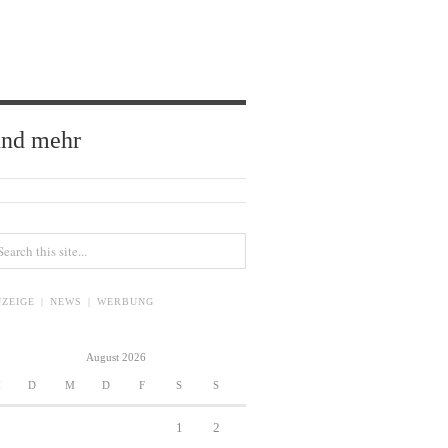
und mehr
ZEIGE | NEWS | WERBUNG
August 2026
M
D
M
D
F
S
S
1
2