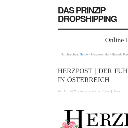
DAS PRINZIP
DROPSHIPPING
Online 
Durchsuchen:
Home
»
Herzpost | der führende Pap
HERZPOST | DER FÜ
IN ÖSTERREICH
16. Juli 2020
· by
Andrej
· in
Presse | News