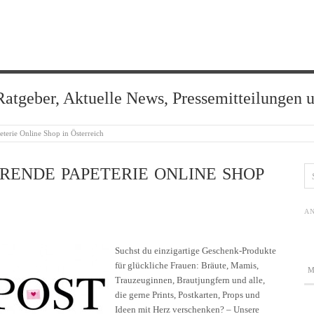
Ratgeber, Aktuelle News, Pressemitteilungen 
eterie Online Shop in Österreich
HRENDE PAPETERIE ONLINE SHOP
AN
Suchst du einzigartige Geschenk-Produkte
für glückliche Frauen: Bräute, Mamis,
Trauzeuginnen, Brautjungfern und alle,
die gerne Prints, Postkarten, Props und
Ideen mit Herz verschenken? – Unsere