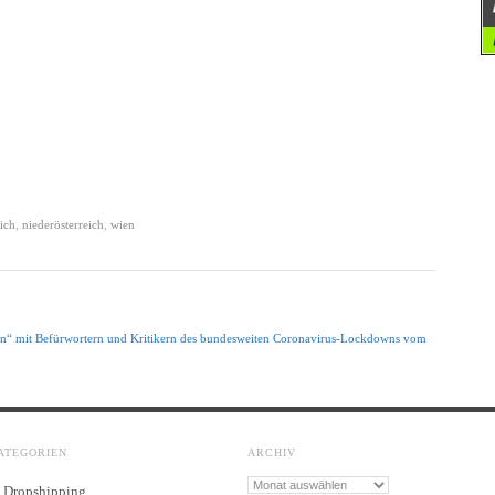
ich
,
niederösterreich
,
wien
on“ mit Befürwortern und Kritikern des bundesweiten Coronavirus-Lockdowns vom
ATEGORIEN
ARCHIV
Archiv
Dropshipping