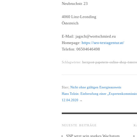
Neubruchstr. 23
4060 Linz-Leonding
Österreich
E-Mail: jagsch@wortschmied.eu
Homepage:
https://seo-textagentur.at/
Telefon: 06504646498
Schlagwörter:
herzpost-papeterie-online-shop-österre
$larr;
Nicht ohne gültigen Energieausweis
Hans Tolzin: Einberufung einer „Expertenkommissi
12.04.2020
→
NEUESTE BEITRÄGE
K
SNP setzt sein starkes Wachstum