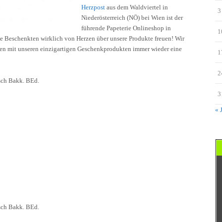
Herzpost
aus dem Waldviertel in
3
Niederösterreich (NÖ) bei Wien ist der
führende Papeterie Onlineshop in
1
 die Beschenkten wirklich von Herzen über unsere Produkte freuen! Wir
ben mit unseren einzigartigen Geschenkprodukten immer wieder eine
1
2
sch Bakk. BEd.
3
« 
sch Bakk. BEd.