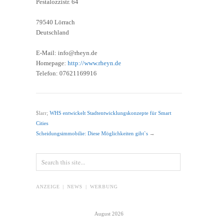
Pestalozzistr. 64
79540 Lörrach
Deutschland
E-Mail: info@rheyn.de
Homepage:
http://www.rheyn.de
Telefon: 07621169916
$larr;
WHS entwickelt Stadtentwicklungskonzepte für Smart
Cities
Scheidungsimmobilie: Diese Möglichkeiten gibt`s
→
ANZEIGE | NEWS | WERBUNG
August 2026