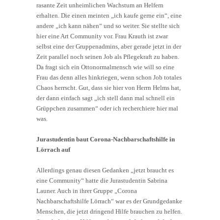
rasante Zeit unheimlichen Wachstum an Helfern
erhalten. Die einen meinten „ich kaufe gerne ein“, eine
andere „ich kann nähen“ und so weiter. Sie stellte sich
hier eine Art Community vor. Frau Krauth ist zwar
selbst eine der Gruppenadmins, aber gerade jetzt in der
Zeit parallel noch seinen Job als Pflegekraft zu haben.
Da fragt sich ein Ottonormalmensch wie will so eine
Frau das denn alles hinkriegen, wenn schon Job totales
Chaos herrscht. Gut, dass sie hier von Herrn Helms hat,
der dann einfach sagt „ich stell dann mal schnell ein
Grüppchen zusammen“ oder ich recherchiere hier mal
was.
Jurastudentin baut Corona-Nachbarschaftshilfe in
Lörrach auf
Allerdings genau diesen Gedanken „jetzt braucht es
eine Community“ hatte die Jurastudentin Sabrina
Launer. Auch in ihrer Gruppe „Corona
Nachbarschaftshilfe Lörrach“ war es der Grundgedanke
Menschen, die jetzt dringend Hilfe brauchen zu helfen.