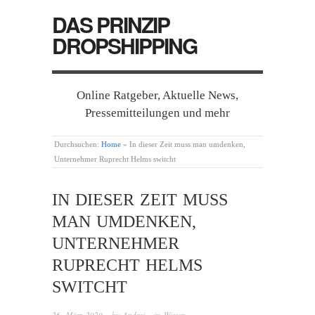
DAS PRINZIP
DROPSHIPPING
Online Ratgeber, Aktuelle News,
Pressemitteilungen und mehr
Durchsuchen:
Home
»
In dieser Zeit muss man umdenken,
Unternehmer Ruprecht Helms switcht
IN DIESER ZEIT MUSS
MAN UMDENKEN,
UNTERNEHMER
RUPRECHT HELMS
SWITCHT
26. März 2020
· by
Andrej
· in
Wissen