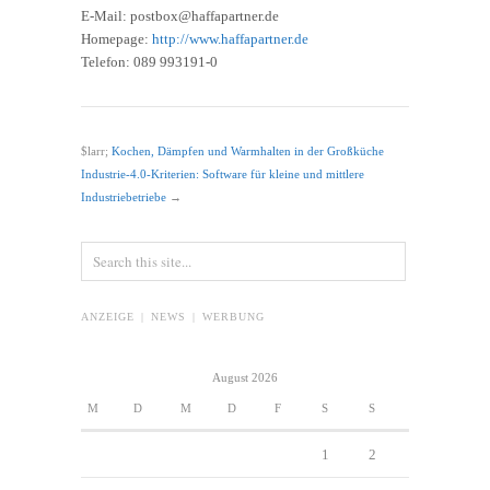
E-Mail: postbox@haffapartner.de
Homepage:
http://www.haffapartner.de
Telefon: 089 993191-0
$larr;
Kochen, Dämpfen und Warmhalten in der Großküche
Industrie-4.0-Kriterien: Software für kleine und mittlere
Industriebetriebe
→
ANZEIGE | NEWS | WERBUNG
August 2026
M
D
M
D
F
S
S
1
2