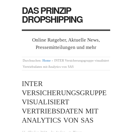
DAS PRINZIP
DROPSHIPPING
Online Ratgeber, Aktuelle News,
Pressemitteilungen und mehr
Durchsuchen:
Home
»
INTER Versicherungsgruppe visualisiert
Vertriebsdaten mit Analytics von SAS
INTER
VERSICHERUNGSGRUPPE
VISUALISIERT
VERTRIEBSDATEN MIT
ANALYTICS VON SAS
11. Oktober 2018
· by
Andrej
· in
Wissen