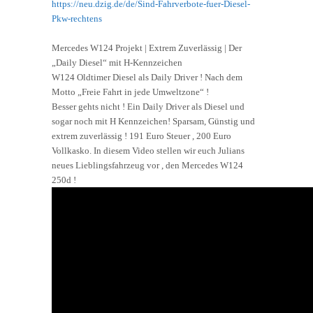
https://neu.dzig.de/de/Sind-Fahrverbote-fuer-Diesel-
Pkw-rechtens
Mercedes W124 Projekt | Extrem Zuverlässig | Der
„Daily Diesel“ mit H-Kennzeichen
W124 Oldtimer Diesel als Daily Driver ! Nach dem
Motto „Freie Fahrt in jede Umweltzone“ !
Besser gehts nicht ! Ein Daily Driver als Diesel und
sogar noch mit H Kennzeichen! Sparsam, Günstig und
extrem zuverlässig ! 191 Euro Steuer , 200 Euro
Vollkasko. In diesem Video stellen wir euch Julians
neues Lieblingsfahrzeug vor , den Mercedes W124
250d !