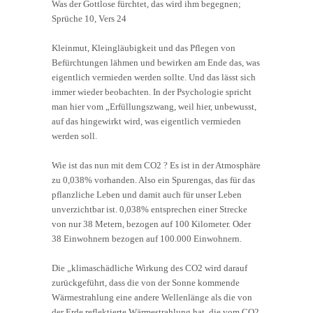
Was der Gottlose fürchtet, das wird ihm begegnen;
Sprüche 10, Vers 24
Kleinmut, Kleingläubigkeit und das Pflegen von
Befürchtungen lähmen und bewirken am Ende das, was
eigentlich vermieden werden sollte. Und das lässt sich
immer wieder beobachten. In der Psychologie spricht
man hier vom „Erfüllungszwang, weil hier, unbewusst,
auf das hingewirkt wird, was eigentlich vermieden
werden soll.
Wie ist das nun mit dem CO2 ? Es ist in der Atmosphäre
zu 0,038% vorhanden. Also ein Spurengas, das für das
pflanzliche Leben und damit auch für unser Leben
unverzichtbar ist. 0,038% entsprechen einer Strecke
von nur 38 Metern, bezogen auf 100 Kilometer. Oder
38 Einwohnern bezogen auf 100.000 Einwohnern.
Die „klimaschädliche Wirkung des CO2 wird darauf
zurückgeführt, dass die von der Sonne kommende
Wärmestrahlung eine andere Wellenlänge als die von
der Erde reflektierte Wärmestrahlung hat, die vom CO2