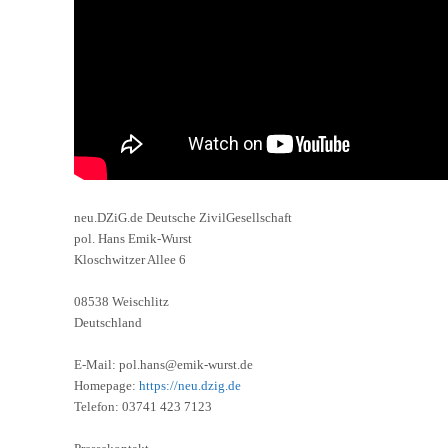
neu.DZiG.de Deutsche ZivilGesellschaft
pol. Hans Emik-Wurst
Kloschwitzer Allee 6
08538 Weischlitz
Deutschland
E-Mail: pol.hans@emik-wurst.de
Homepage:
https://neu.dzig.de
Telefon: 03741 423 7123