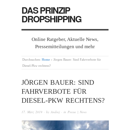
DAS PRINZIP
DROPSHIPPING
Online Ratgeber, Aktuelle News,
Pressemitteilungen und mehr
Durchsuchen:
Home
»
Jörgen Bauer: Sind Fahrverbote für
Diesel-Pkw rechtens?
JÖRGEN BAUER: SIND
FAHRVERBOTE FÜR
DIESEL-PKW RECHTENS?
17. März 2019
· by
Andrej
· in
Presse | News