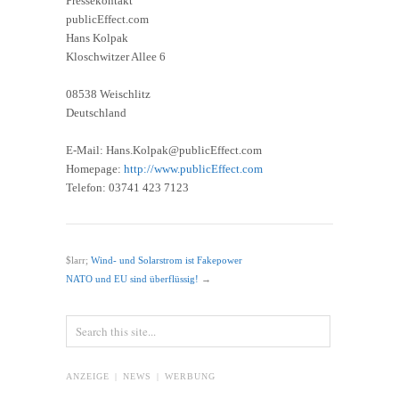
Pressekontakt
publicEffect.com
Hans Kolpak
Kloschwitzer Allee 6
08538 Weischlitz
Deutschland
E-Mail: Hans.Kolpak@publicEffect.com
Homepage:
http://www.publicEffect.com
Telefon: 03741 423 7123
$larr;
Wind- und Solarstrom ist Fakepower
NATO und EU sind überflüssig!
→
ANZEIGE | NEWS | WERBUNG