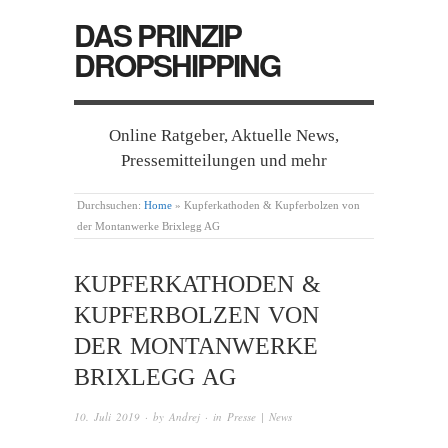
DAS PRINZIP
DROPSHIPPING
Online Ratgeber, Aktuelle News,
Pressemitteilungen und mehr
Durchsuchen:
Home
»
Kupferkathoden & Kupferbolzen von
der Montanwerke Brixlegg AG
KUPFERKATHODEN &
KUPFERBOLZEN VON
DER MONTANWERKE
BRIXLEGG AG
10. Juli 2019
· by
Andrej
· in
Presse | News