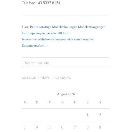
Telefon: +43 5337 6151
$larr;
Berlin sofortige Möbelabholungen Möbelentsorgungen
Entrümpelungen pauschal 80 Euro
Interaktive Whiteboards kreieren eine neue Form der
Zusammenarbeit
→
ANZEIGE | NEWS | WERBUNG
August 2026
M
D
M
D
F
S
S
1
2
3
4
5
6
7
8
9