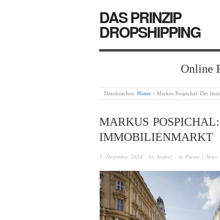
DAS PRINZIP
DROPSHIPPING
Online 
Durchsuchen:
Home
»
Markus Pospichal: Der Insi
MARKUS POSPICHAL:
IMMOBILIENMARKT
5. Dezember 2024
· by
Andrej
· in
Presse | News