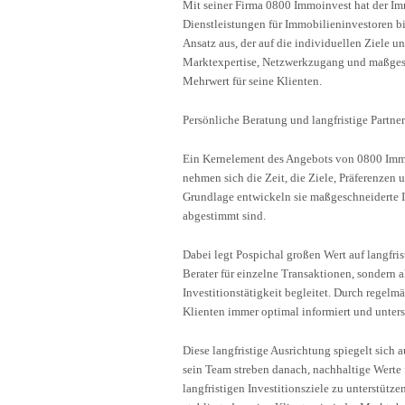
Mit seiner Firma 0800 Immoinvest hat der Im
Dienstleistungen für Immobilieninvestoren b
Ansatz aus, der auf die individuellen Ziele 
Marktexpertise, Netzwerkzugang und maßgesc
Mehrwert für seine Klienten.
Persönliche Beratung und langfristige Partne
Ein Kernelement des Angebots von 0800 Immo
nehmen sich die Zeit, die Ziele, Präferenzen 
Grundlage entwickeln sie maßgeschneiderte In
abgestimmt sind.
Dabei legt Pospichal großen Wert auf langfrist
Berater für einzelne Transaktionen, sondern al
Investitionstätigkeit begleitet. Durch regelm
Klienten immer optimal informiert und unterst
Diese langfristige Ausrichtung spiegelt sich
sein Team streben danach, nachhaltige Werte f
langfristigen Investitionsziele zu unterstütze