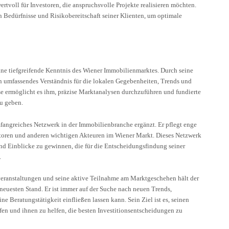
ertvoll für Investoren, die anspruchsvolle Projekte realisieren möchten.
en Bedürfnisse und Risikobereitschaft seiner Klienten, um optimale
ine tiefgreifende Kenntnis des Wiener Immobilienmarktes. Durch seine
ein umfassendes Verständnis für die lokalen Gegebenheiten, Trends und
se ermöglicht es ihm, präzise Marktanalysen durchzuführen und fundierte
u geben.
fangreiches Netzwerk in der Immobilienbranche ergänzt. Er pflegt enge
toren und anderen wichtigen Akteuren im Wiener Markt. Dieses Netzwerk
nd Einblicke zu gewinnen, die für die Entscheidungsfindung seiner
.
eranstaltungen und seine aktive Teilnahme am Marktgeschehen hält der
neuesten Stand. Er ist immer auf der Suche nach neuen Trends,
ne Beratungstätigkeit einfließen lassen kann. Sein Ziel ist es, seinen
en und ihnen zu helfen, die besten Investitionsentscheidungen zu