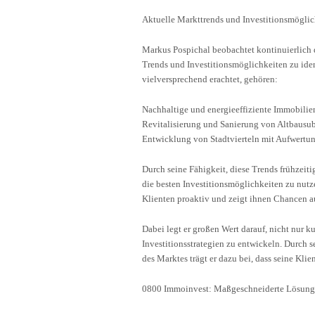
Aktuelle Markttrends und Investitionsmöglic
Markus Pospichal beobachtet kontinuierlich
Trends und Investitionsmöglichkeiten zu ident
vielversprechend erachtet, gehören:
Nachhaltige und energieeffiziente Immobilie
Revitalisierung und Sanierung von Altbausu
Entwicklung von Stadtvierteln mit Aufwertu
Durch seine Fähigkeit, diese Trends frühzeit
die besten Investitionsmöglichkeiten zu nutze
Klienten proaktiv und zeigt ihnen Chancen a
Dabei legt er großen Wert darauf, nicht nur ku
Investitionsstrategien zu entwickeln. Durch
des Marktes trägt er dazu bei, dass seine Kl
0800 Immoinvest: Maßgeschneiderte Lösunge