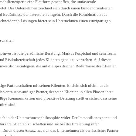
mobilienexperte eine Plattform geschaffen, die umfassende
ietet. Das Unternehmen zeichnet sich durch einen kundenorientierten
und Bedürfnisse der Investoren eingeht. Durch die Kombination aus
hneiderten Lösungen bietet sein Unternehmen einen einzigartigen
rschaften
invest ist die persönliche Beratung. Markus Pospichal und sein Team
und Risikobereitschaft jedes Klienten genau zu verstehen. Auf dieser
vestitionsstrategien, die auf die spezifischen Bedürfnisse des Klienten
ige Partnerschaften mit seinen Klienten. Er sieht sich nicht nur als
s vertrauenswürdiger Partner, der seine Klienten in allen Phasen ihrer
äßige Kommunikation und proaktive Beratung stellt er sicher, dass seine
ützt sind.
 auch in der Unternehmensphilosophie wider. Der Immobilienexperte und
ür ihre Klienten zu schaffen und sie bei der Erreichung ihrer
n. Durch diesen Ansatz hat sich das Unternehmen als verlässlicher Partner