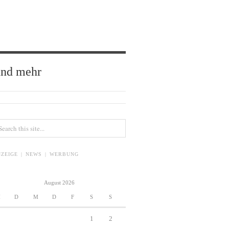
und mehr
ZEIGE | NEWS | WERBUNG
August 2026
M
D
M
D
F
S
S
1
2