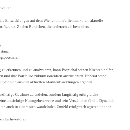
hkeiten
 die Entwicklungen auf dem Wiener Immobilienmarkt, um aktuelle
ifizieren. Zu den Bereichen, die er derzeit als besonders
n
bstanz
ngspotenzial
ig zu erkennen und zu analysieren, kann Pospichal seinen Klienten helfen,
n und ihre Portfolios zukunftsorientiert auszurichten. Er berät seine
uf, die sich aus den aktuellen Marktentwicklungen ergeben.
rzfristige Gewinne zu erzielen, sondern langfristig erfolgreiche
 seine umsichtige Herangehensweise und sein Verständnis für die Dynamik
ienten auch in einem sich wandelnden Umfeld erfolgreich agieren können.
n für Investoren