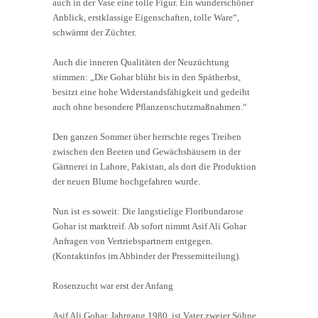
auch in der Vase eine tolle Figur. Ein wunderschöner
Anblick, erstklassige Eigenschaften, tolle Ware“,
schwärmt der Züchter.
Auch die inneren Qualitäten der Neuzüchtung
stimmen: „Die Gohar blüht bis in den Spätherbst,
besitzt eine hohe Widerstandsfähigkeit und gedeiht
auch ohne besondere Pflanzenschutzmaßnahmen.“
Den ganzen Sommer über herrschte reges Treiben
zwischen den Beeten und Gewächshäusern in der
Gärtnerei in Lahore, Pakistan, als dort die Produktion
der neuen Blume hochgefahren wurde.
Nun ist es soweit: Die langstielige Floribundarose
Gohar ist marktreif. Ab sofort nimmt Asif Ali Gohar
Anfragen von Vertriebspartnern entgegen.
(Kontaktinfos im Abbinder der Pressemitteilung).
Rosenzucht war erst der Anfang
Asif Ali Gohar, Jahrgang 1980, ist Vater zweier Söhne