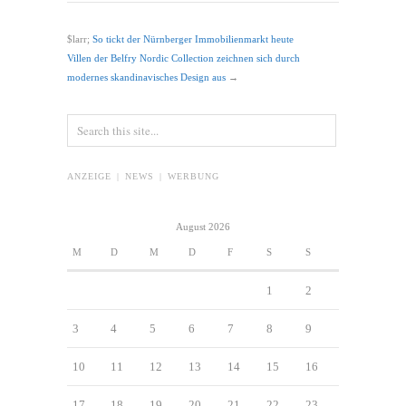
$larr;
So tickt der Nürnberger Immobilienmarkt heute
Villen der Belfry Nordic Collection zeichnen sich durch
modernes skandinavisches Design aus
→
ANZEIGE | NEWS | WERBUNG
August 2026
M
D
M
D
F
S
S
1
2
3
4
5
6
7
8
9
10
11
12
13
14
15
16
17
18
19
20
21
22
23