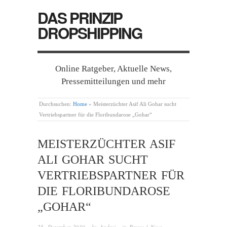
DAS PRINZIP
DROPSHIPPING
Online Ratgeber, Aktuelle News,
Pressemitteilungen und mehr
Durchsuchen:
Home
»
Meisterzüchter Asif Ali Gohar sucht
Vertriebspartner für die Floribundarose „Gohar“
MEISTERZÜCHTER ASIF
ALI GOHAR SUCHT
VERTRIEBSPARTNER FÜR
DIE FLORIBUNDAROSE
„GOHAR“
25. Dezember 2019
· by
Andrej
· in
Presse | News