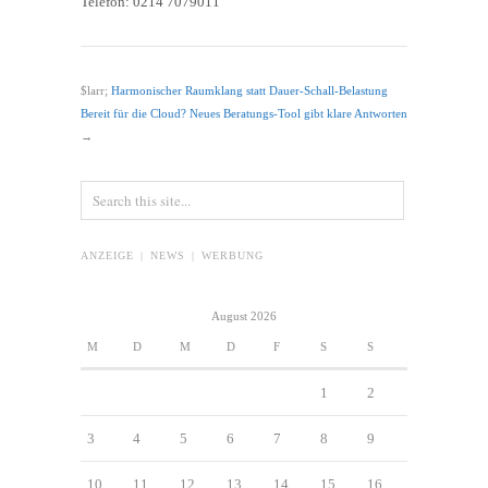
Telefon: 0214 7079011
$larr;
Harmonischer Raumklang statt Dauer-Schall-Belastung
Bereit für die Cloud? Neues Beratungs-Tool gibt klare Antworten
→
ANZEIGE | NEWS | WERBUNG
August 2026
M
D
M
D
F
S
S
1
2
3
4
5
6
7
8
9
10
11
12
13
14
15
16